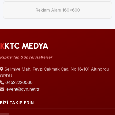
Reklam Alanı 160×600
KKTC MEDYA
Kıbrıs’tan Güncel Haberler
Selimiye Mah. Fevzi Çakmak Cad. No:16/101 Altınordu
ORDU
04522226060
levent@gvn.net.tr
BİZİ TAKİP EDİN