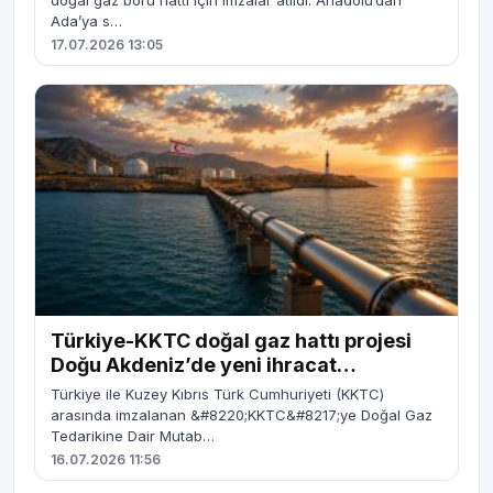
doğal gaz boru hattı için imzalar atıldı. Anadolu’dan
Ada’ya s…
17.07.2026 13:05
Türkiye-KKTC doğal gaz hattı projesi
Doğu Akdeniz’de yeni ihracat
seçenekleri yaratabilir
Türkiye ile Kuzey Kıbrıs Türk Cumhuriyeti (KKTC)
arasında imzalanan &#8220;KKTC&#8217;ye Doğal Gaz
Tedarikine Dair Mutab…
16.07.2026 11:56