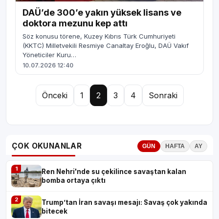
DAÜ’de 300’e yakın yüksek lisans ve
doktora mezunu kep attı
Söz konusu törene, Kuzey Kıbrıs Türk Cumhuriyeti
(KKTC) Milletvekili Resmiye Canaltay Eroğlu, DAÜ Vakıf
Yöneticiler Kuru…
10.07.2026 12:40
Önceki
1
2
3
4
Sonraki
ÇOK OKUNANLAR
GÜN
HAFTA
AY
1
Ren Nehri'nde su çekilince savaştan kalan
bomba ortaya çıktı
2
Trump’tan İran savaşı mesajı: Savaş çok yakında
bitecek