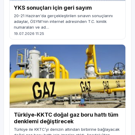
YKS sonuçları için geri sayım
20-21 Haziran'da gerçekleştirilen sınavın sonuçlarını
adaylar, ÖSYM'nin internet adresinden T.C. kimlik
numaraları ve ad…
19.07.2026 11:25
Türkiye-KKTC doğal gaz boru hattı tüm
denklemi değiştirecek
Türkiye ile KKTC’yi denizin altından birbirine bağlayacak