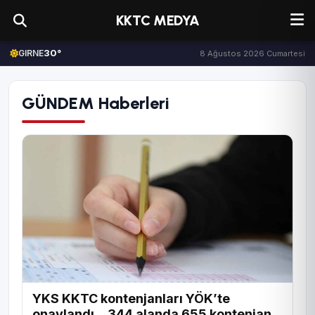
KKTC MEDYA
30°
GIRNE
8 Ağustos 2026 Cumartesi
GÜNDEM Haberleri
YKS KKTC kontenjanları YÖK’te
onaylandı... 344 alanda 655 kontenjan