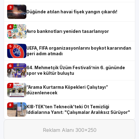
3
Düğünde atılan havai fişek yangın çıkardı!
4
Avro banknotları yeniden tasarlanıyor
5
UEFA, FIFA organizasyonlarını boykot kararından
geri adım atmadı
6
64. Mehmetçik Üzüm Festivali’nin 6. gününde
spor ve kültür buluştu
7
“Arama Kurtarma Köpekleri Çalıştayı”
düzenlenecek
8
KIB-TEK'ten Teknecik'teki Ot Temizliği
İddialarına Yanıt: "Çalışmalar Aralıksız Sürüyor"
Reklam Alanı 300×250