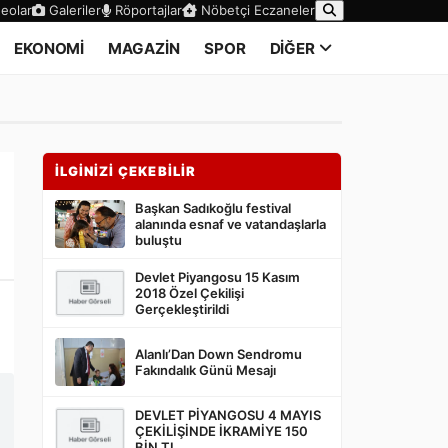
eolar
Galeriler
Röportajlar
Nöbetçi Eczaneler
EKONOMİ
MAGAZİN
SPOR
DİĞER
İLGİNİZİ ÇEKEBİLİR
Başkan Sadıkoğlu festival
alanında esnaf ve vatandaşlarla
buluştu
Devlet Piyangosu 15 Kasım
2018 Özel Çekilişi
Gerçekleştirildi
Alanlı’Dan Down Sendromu
Fakındalık Günü Mesajı
DEVLET PİYANGOSU 4 MAYIS
ÇEKİLİŞİNDE İKRAMİYE 150
BİN TL