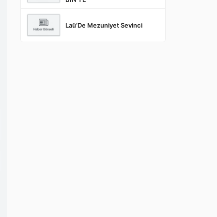
Laü’De Mezuniyet Sevinci