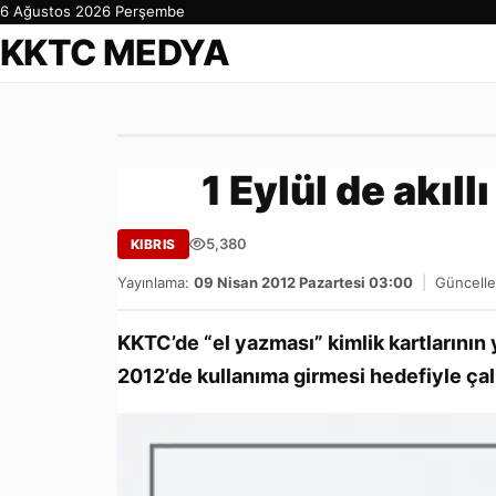
6 Ağustos 2026 Perşembe
KKTC MEDYA
1 Eylül de akıll
5,380
KIBRIS
Yayınlama:
09 Nisan 2012 Pazartesi 03:00
|
Güncelle
KKTC’de “el yazması” kimlik kartlarının y
2012’de kullanıma girmesi hedefiyle çal