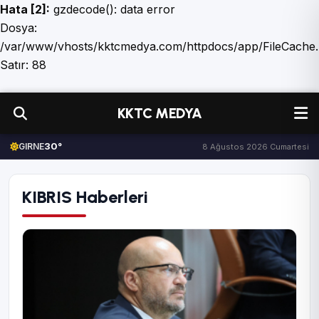
Hata [2]:
gzdecode(): data error
Dosya:
/var/www/vhosts/kktcmedya.com/httpdocs/app/FileCache
Satır: 88
KKTC MEDYA
30°
GIRNE
8 Ağustos 2026 Cumartesi
KIBRIS Haberleri