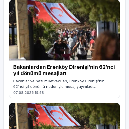
Bakanlardan Erenköy Direnişi’nin 62’nci
yıl dönümü mesajları
Bakanlar ve bazı milletvekilleri, Erenköy Direnişi’nin
62’nci yıl dönümü nedeniyle mesaj yayımladı.…
07.08.2026 19:58