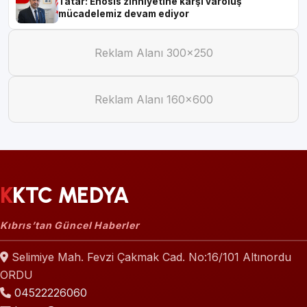
Tatar: Enosis zihniyetine karşı varoluş
mücadelemiz devam ediyor
Reklam Alanı 300×250
Reklam Alanı 160×600
KKTC MEDYA
Kıbrıs’tan Güncel Haberler
Selimiye Mah. Fevzi Çakmak Cad. No:16/101 Altınordu
ORDU
04522226060