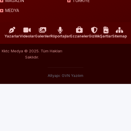
MAGAZİN
TÜRKİYE
MEDYA
Yazarlar
Videolar
Galeriler
Röportajlar
Eczaneler
Gizlilik
Şartlar
Sitemap
Kktc Medya © 2025. Tüm Hakları
Saklıdır.
Altyapı: GVN Yazılım