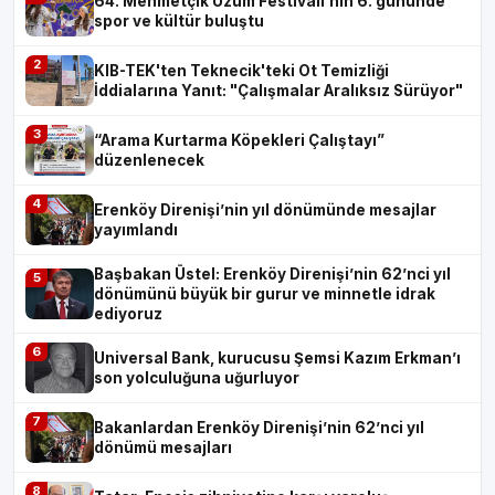
64. Mehmetçik Üzüm Festivali’nin 6. gününde
spor ve kültür buluştu
2
KIB-TEK'ten Teknecik'teki Ot Temizliği
İddialarına Yanıt: "Çalışmalar Aralıksız Sürüyor"
3
“Arama Kurtarma Köpekleri Çalıştayı”
düzenlenecek
4
Erenköy Direnişi’nin yıl dönümünde mesajlar
yayımlandı
Başbakan Üstel: Erenköy Direnişi’nin 62’nci yıl
5
dönümünü büyük bir gurur ve minnetle idrak
ediyoruz
6
Universal Bank, kurucusu Şemsi Kazım Erkman’ı
son yolculuğuna uğurluyor
7
Bakanlardan Erenköy Direnişi’nin 62’nci yıl
dönümü mesajları
8