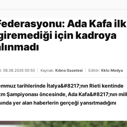
Gönder
Federasyonu: Ada Kafa ilk
 giremediği için kadroya
alınmadı
i: 08.08.2026 00:50
|
Kaynak:
Kıbrıs Gazetesi
|
Editör:
Kktc Medya
mmuz tarihlerinde İtalya&#8217;nın Rieti kentinde
izm Şampiyonası öncesinde, Ada Kafa&#8217;nın mill
sında yer alan haberlerin gerçeği yansıtmadığını