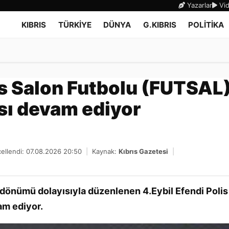
Yazarlar
Vid
KIBRIS
TÜRKİYE
DÜNYA
G.KIBRIS
POLİTİKA
lis Salon Futbolu (FUTSAL
sı devam ediyor
ellendi: 07.08.2026 20:50
|
Kaynak:
Kıbrıs Gazetesi
|
ldönümü dolayısıyla düzenlenen 4.Eybil Efendi Polis
am ediyor.