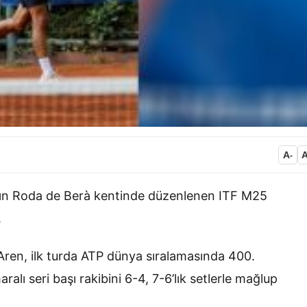
A
-
nın Roda de Berà kentinde düzenlenen ITF M25
.
Aren, ilk turda ATP dünya sıralamasında 400.
lı seri başı rakibini 6-4, 7-6’lık setlerle mağlup