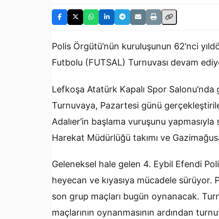
Polis Örgütü’nün kuruluşunun 62’nci yıld
Futbolu (FUTSAL) Turnuvası devam ediy
Lefkoşa Atatürk Kapalı Spor Salonu’nda ge
Turnuvaya, Pazartesi günü gerçekleştiril
Adalıer’in başlama vuruşunu yapmasıyla st
Harekat Müdürlüğü takımı ve Gazimağusa 
Geleneksel hale gelen 4. Eybil Efendi Pol
heyecan ve kıyasıya mücadele sürüyor. 
son grup maçları bugün oynanacak. Turnuv
maçlarının oynanmasının ardından turn