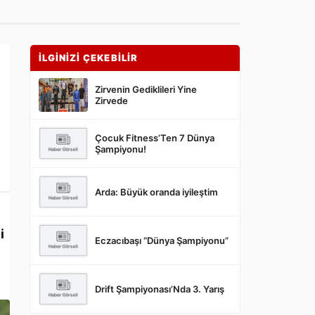
İLGİNİZİ ÇEKEBİLİR
Zirvenin Gediklileri Yine
Zirvede
Çocuk Fitness’Ten 7 Dünya
Şampiyonu!
Arda: Büyük oranda iyileştim
i
Eczacıbaşı “Dünya Şampiyonu”
Drift Şampiyonası’Nda 3. Yarış