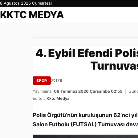
8 Ağustos 2026 Cumartesi
KKTC MEDYA
4. Eybil Efendi Po
Turnuva
179
SPOR
Yayınlama:
08 Temmuz 2026 Çarşamba 02:55
|
Günc
Editör:
Kktc Medya
Polis Örgütü’nün kuruluşunun 62’nci yı
Salon Futbolu (FUTSAL) Turnuvası dev