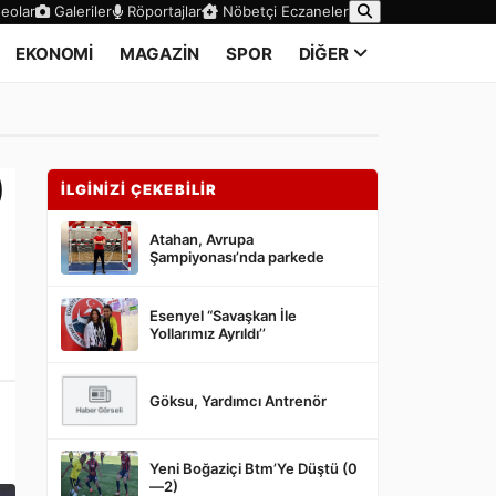
eolar
Galeriler
Röportajlar
Nöbetçi Eczaneler
EKONOMİ
MAGAZİN
SPOR
DİĞER
)
İLGİNİZİ ÇEKEBİLİR
Atahan, Avrupa
Şampiyonası’nda parkede
Esenyel “Savaşkan İle
Yollarımız Ayrıldı’’
Göksu, Yardımcı Antrenör
Yeni Boğaziçi Btm’Ye Düştü (0
—2)