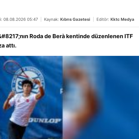
i: 08.08.2026 05:47
|
Kaynak:
Kıbrıs Gazetesi
|
Editör:
Kktc Medya
&#8217;nın Roda de Berà kentinde düzenlenen ITF
a attı.