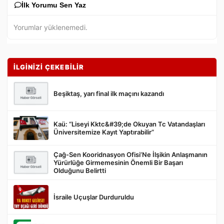
İlk Yorumu Sen Yaz
Yorumlar yüklenemedi.
İLGİNİZİ ÇEKEBİLİR
Beşiktaş, yarı final ilk maçını kazandı
Kaü: “Liseyi Kktc&#39;de Okuyan Tc Vatandaşları
Gönder
Üniversitemize Kayıt Yaptırabilir”
Çağ-Sen Kooridnasyon Ofisi’Ne İlşikin Anlaşmanın
Yürürlüğe Girmemesinin Önemli Bir Başarı
Olduğunu Belirtti
İsraile Uçuşlar Durduruldu