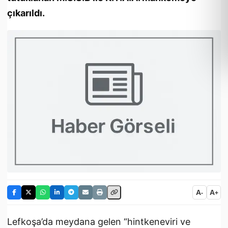
çıkarıldı.
A
A
-
+
Lefkoşa’da meydana gelen “hintkeneviri ve