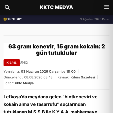
KKTC MEDYA
30°
GIRNE
9 Ağustos 2026 Pazar
63 gram kenevir, 15 gram kokain: 2
gün tutuklular
52
KIBRIS
Yayınlama:
03 Haziran 2026 Çarşamba 18:00
|
Güncellendi: 08.08.2026 03:48
|
Kaynak:
Kıbrıs Gazetesi
|
Editör:
Kktc Medya
Lefkoşa’da meydana gelen “hintkeneviri ve
kokain alma ve tasarrufu” suçlarından
tutuklanan M.S.S.B ile K.Y.A.A. mahkemeye