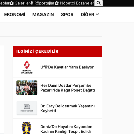
eolar
Galeriler
Röportajlar
Nöbetçi Eczaneler
EKONOMİ
MAGAZİN
SPOR
DİĞER
İLGİNİZİ ÇEKEBİLİR
Ufü’De Kayıtlar Yarın Başlıyor
Her Daim Dostlar Perşembe
Pazarı’Nda Kağıt Poşet Dağıttı
Dr. Eray Deliceırmak Yaşamını
Kaybetti
Deniz’De Hayatını Kaybeden
Kadının Kimliği Tespit Edildi