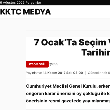
6 Ağustos 2026 Perşembe
KKTC MEDYA
7 Ocak’Ta Seçim 
Tarihi
655
OTOMOBİL
Yayınlama:
14 Kasım 2017 Salı 03:00
|
Güncellendi: 
Cumhuriyet Meclisi Genel Kurulu, erken
öngören karar önerisini oy çokluğu ile ka
önerisinin resmi gazetede yayımlanmas