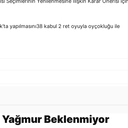
 Seçimlerinin Yenilenmesine İlişkin Karar Önerisi içi
k’ta yapılmasını38 kabul 2 ret oyuyla oyçokluğu ile
Gönder
 Yağmur Beklenmiyor