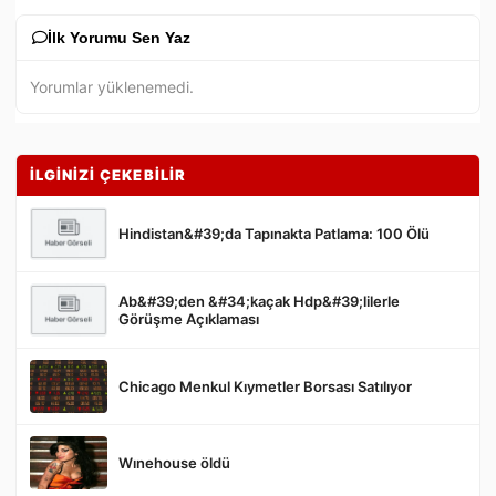
İlk Yorumu Sen Yaz
Yorumlar yüklenemedi.
İLGİNİZİ ÇEKEBİLİR
Hindistan&#39;da Tapınakta Patlama: 100 Ölü
Ab&#39;den &#34;kaçak Hdp&#39;lilerle
Gönder
Görüşme Açıklaması
Chicago Menkul Kıymetler Borsası Satılıyor
Wınehouse öldü