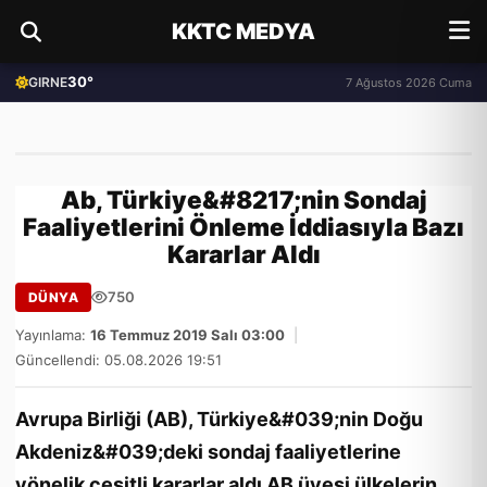
KKTC MEDYA
30°
GIRNE
7 Ağustos 2026 Cuma
Ab, Türkiye&#8217;nin Sondaj
Faaliyetlerini Önleme İddiasıyla Bazı
Kararlar Aldı
750
DÜNYA
Yayınlama:
16 Temmuz 2019 Salı 03:00
|
Güncellendi: 05.08.2026 19:51
Avrupa Birliği (AB), Türkiye&#039;nin Doğu
Akdeniz&#039;deki sondaj faaliyetlerine
yönelik çeşitli kararlar aldı AB üyesi ülkelerin