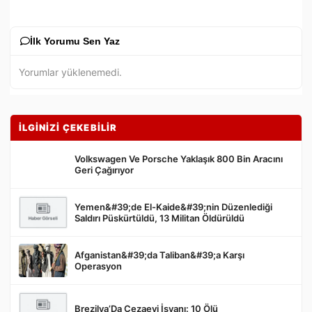
İlk Yorumu Sen Yaz
Yorumlar yüklenemedi.
İLGİNİZİ ÇEKEBİLİR
Volkswagen Ve Porsche Yaklaşık 800 Bin Aracını
Geri Çağırıyor
Yemen&#39;de El-Kaide&#39;nin Düzenlediği
Gönder
Saldırı Püskürtüldü, 13 Militan Öldürüldü
Afganistan&#39;da Taliban&#39;a Karşı
Operasyon
Brezilya’Da Cezaevi İsyanı: 10 Ölü