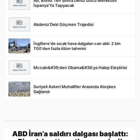
Ab, Brexit’Ten Sonra Deniz Gücü Merkezini
İspanya’Ya Taşıyacak
Akdeniz’Deki Göçmen Trajedisi
Gönder
İngiltere'de sıcak hava dalgaları can aldı: 2 bin
700'den fazla ölüm tahmini
Mccain&#39;den Obama&#39;ya Halep Eleştirisi
Suriyeli Askeri Muhalifler Arasında Ateşkes
Sağlandı
ABD İran’a saldırı dalgası başlattı: