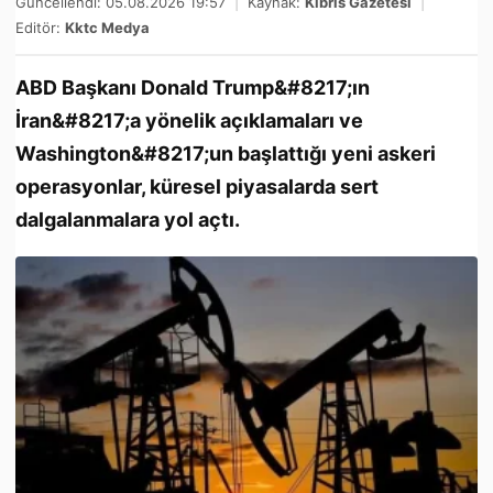
Güncellendi: 05.08.2026 19:57
|
Kaynak:
Kıbrıs Gazetesi
|
Editör:
Kktc Medya
ABD Başkanı Donald Trump&#8217;ın
İran&#8217;a yönelik açıklamaları ve
Washington&#8217;un başlattığı yeni askeri
operasyonlar, küresel piyasalarda sert
dalgalanmalara yol açtı.