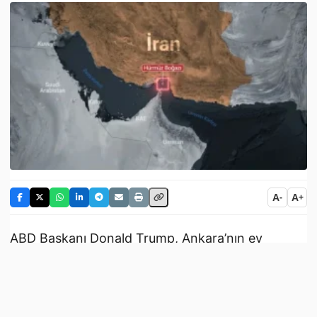
A
A
-
+
ABD Başkanı Donald Trump, Ankara’nın ev
sahipliği yaptığı 36.⁠ ⁠NATO Devlet ve Hükümet
Başkanları Zirvesi kapsamında Ukrayna Devlet
Başkanı Vladimir Zelensky ile bir araya geldi.