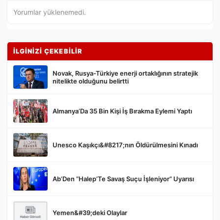
Yorumlar yüklenemedi.
İLGİNİZİ ÇEKEBİLİR
Novak, Rusya-Türkiye enerji ortaklığının stratejik
nitelikte olduğunu belirtti
Almanya’Da 35 Bin Kişi İş Bırakma Eylemi Yaptı
Gönder
Unesco Kaşıkçı&#8217;nın Öldürülmesini Kınadı
Ab’Den “Halep’Te Savaş Suçu İşleniyor” Uyarısı
Yemen&#39;deki Olaylar