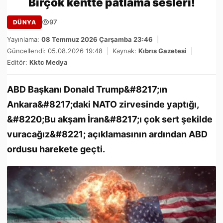
Birçok kentte patlama sesleri!
97
DÜNYA
Yayınlama:
08 Temmuz 2026 Çarşamba 23:46
|
Güncellendi: 05.08.2026 19:48
|
Kaynak:
Kıbrıs Gazetesi
|
Editör:
Kktc Medya
ABD Başkanı Donald Trump&#8217;ın
Ankara&#8217;daki NATO zirvesinde yaptığı,
&#8220;Bu akşam İran&#8217;ı çok sert şekilde
vuracağız&#8221; açıklamasının ardından ABD
ordusu harekete geçti.