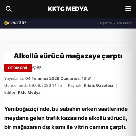
KKTC MEDYA
30°
GIRNE
9 Ağustos 2026 Pazar
Alkollü sürücü mağazaya çarptı
85
OTOMOBİL
Yayınlama:
04 Temmuz 2026 Cumartesi 13:51
|
Güncellendi: 09.08.2026 14:15
|
Kaynak:
Kıbrıs Gazetesi
|
Editör:
Kktc Medya
Yeniboğaziçi’nde, bu sabahın erken saatlerinde
meydana gelen trafik kazasında alkollü sürücü,
bir mağazanın dış kısmı ile vitrin camına çarptı.