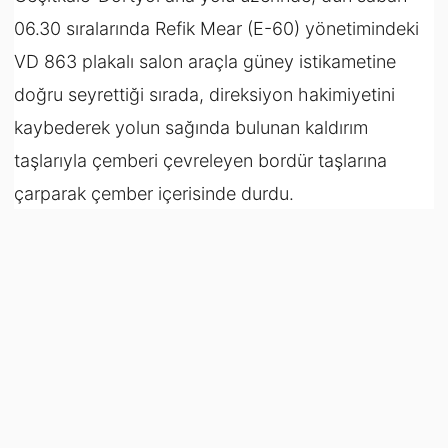
06.30 sıralarında Refik Mear (E-60) yönetimindeki
VD 863 plakalı salon araçla güney istikametine
doğru seyrettiği sırada, direksiyon hakimiyetini
kaybederek yolun sağında bulunan kaldırım
taşlarıyla çemberi çevreleyen bordür taşlarına
çarparak çember içerisinde durdu.
Polis açıklamasına göre, kaza sonucu yaralanan
araç sürücüsü, kaldırıldığı Gazimağusa Devlet
Hastanesi’nde belinde kırık teşhisi ile yapılan
müdahalenin ardından, sevk edildiği Lefkoşa Dr.
Burhan Nalbantoğlu Devlet Hastanesi’nde gözetim
altına alındı.