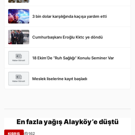
3 bin dolar karşılığında kaçışa yardım etti
Gönder
Cumhurbaşkanı Eroğlu Kktc ye döndü
18 Ekim’De “Ruh Sağlığı” Konulu Seminer Var
Meslek liselerine kayıt başladı
En fazla yağış Alayköy’e düştü
162
KIBRIS