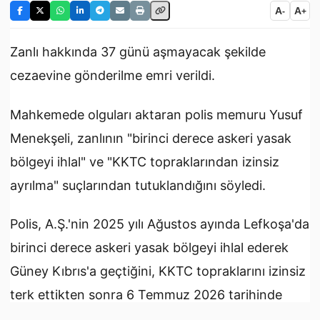
A
A
-
+
Zanlı hakkında 37 günü aşmayacak şekilde
cezaevine gönderilme emri verildi.
Mahkemede olguları aktaran polis memuru Yusuf
Menekşeli, zanlının "birinci derece askeri yasak
bölgeyi ihlal" ve "KKTC topraklarından izinsiz
ayrılma" suçlarından tutuklandığını söyledi.
Polis, A.Ş.'nin 2025 yılı Ağustos ayında Lefkoşa'da
birinci derece askeri yasak bölgeyi ihlal ederek
Güney Kıbrıs'a geçtiğini, KKTC topraklarını izinsiz
terk ettikten sonra 6 Temmuz 2026 tarihinde
Ercan Havalimanı'ndan ülkeye giriş yaparken