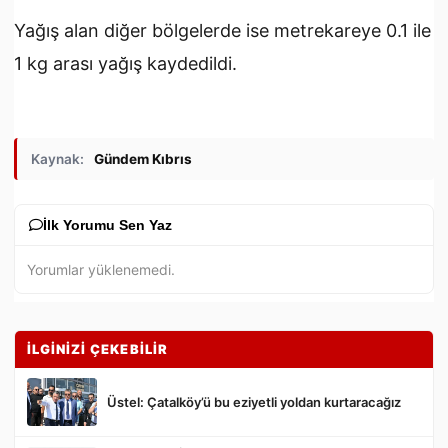
Yağış alan diğer bölgelerde ise metrekareye 0.1 ile
1 kg arası yağış kaydedildi.
Kaynak:
Gündem Kıbrıs
İlk Yorumu Sen Yaz
Yorumlar yüklenemedi.
İLGİNİZİ ÇEKEBİLİR
Üstel: Çatalköy’ü bu eziyetli yoldan kurtaracağız