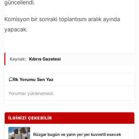
güncellendi.
Komisyon bir sonraki toplantısını aralık ayında
yapacak.
Kaynak:
Kıbrıs Gazetesi
İlk Yorumu Sen Yaz
Yorumlar yüklenemedi.
İLGİNİZİ ÇEKEBİLİR
Rüzgar bugün ve yarın yer yer kuvvetli esecek