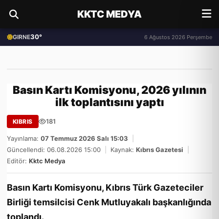
KKTC MEDYA
30°
GIRNE
6 Ağustos 2026 Perşembe
Basın Kartı Komisyonu, 2026 yılının
ilk toplantısını yaptı
181
KIBRIS
Yayınlama:
07 Temmuz 2026 Salı 15:03
|
Güncellendi: 06.08.2026 15:00
|
Kaynak:
Kıbrıs Gazetesi
|
Editör:
Kktc Medya
Basın Kartı Komisyonu, Kıbrıs Türk Gazeteciler
Birliği temsilcisi Cenk Mutluyakalı başkanlığında
toplandı.