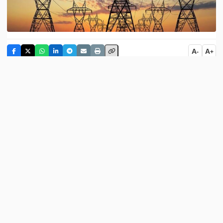
A
A
-
+
Mehr Haber Ajansına göre İran Enerji Bakan
Yardımcısı Mustafa Recebi Meşhedi, 28 Şubat - 8
Nisan tarihleri arasında 40 gün süren saldırılarda
elektrik santrallerindeki zararlara ilişkin bilgi verdi.
Recebi Meşhedi, "Savaş sırasında elektrik
santrallerimizin 7 bin megavattan fazla kapasitesi
ağır hasar gördü. Bunların 2 bin 500 megavattan
fazlası yeniden onarılarak elektrik şebekesine geri