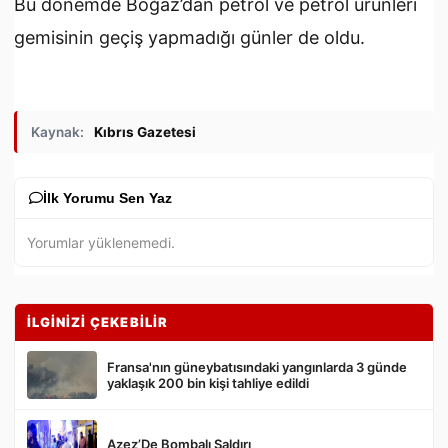
Bu dönemde Boğaz’dan petrol ve petrol ürünleri
gemisinin geçiş yapmadığı günler de oldu.
Kaynak:
Kıbrıs Gazetesi
İlk Yorumu Sen Yaz
Yorumlar yüklenemedi.
İLGİNİZİ ÇEKEBİLİR
Fransa'nın güneybatısındaki yangınlarda 3 günde
yaklaşık 200 bin kişi tahliye edildi
Azez’De Bombalı Saldırı
Gönder