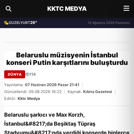
KKTC MEDYA
26°
GUZELYURT
10 Ağustos 2026 Pazartesi
Belaruslu müzisyenin İstanbul
konseri Putin karşıtlarını buluşturdu
114
DÜNYA
Yayınlama:
07 Haziran 2026 Pazar 21:41
|
Güncellendi: 09.08.2026 16:22
|
Kaynak:
Kıbrıs Gazetesi
|
Editör:
Kktc Medya
Belaruslu şarkıcı ve Max Korzh,
İstanbul&#8217;da Beşiktaş Tüpraş
Stadyumu&#8217;nda verdiği konserde binlerce