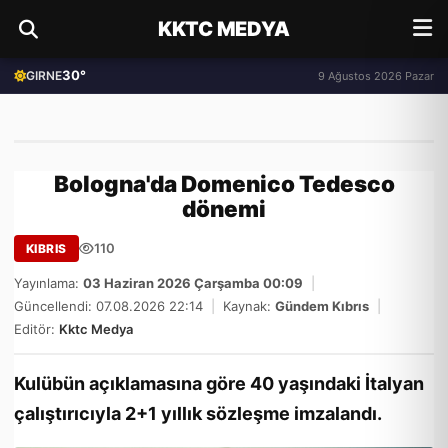
KKTC MEDYA
30°
GIRNE
9 Ağustos 2026 Pazar
Bologna'da Domenico Tedesco
dönemi
110
KIBRIS
Yayınlama:
03 Haziran 2026 Çarşamba 00:09
|
Güncellendi: 07.08.2026 22:14
|
Kaynak:
Gündem Kıbrıs
|
Editör:
Kktc Medya
Kulübün açıklamasına göre 40 yaşındaki İtalyan
çalıştırıcıyla 2+1 yıllık sözleşme imzalandı.