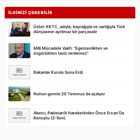
İLGİNİZİ ÇEKEBİLİR
Üstel: KKTC, adıyla, bayrağıyla ve varlığıyla Türk
dünyasının ayrılmaz bir parçasıdır
Milli Mücadele Vakfı: "Egemenlikten ve
Gönder
özgürlükten taviz verilemez"
Bakanlar Kurulu Sona Erdi
Nuhun gemisi 20 Temmuz da açılıyor
Akıncı, Pakistan’A Hareketinden Önce Ercan’Da
Konuştu (2-Son)