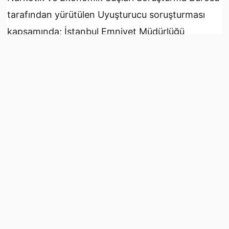
tarafından yürütülen Uyuşturucu soruşturması
kapsamında; İstanbul Emniyet Müdürlüğü
Narkotik Suçlarla Mücadele Şube Müdürlüğü ile
Organize Suçlarla Mücadele Şube Müdürlüğü
ekiplerince operasyonlar düzenlendi.
Operasyonlarda, ‘Uyuşturucu ticareti’, ‘Uyuşturucu
kullanılmasını kolaylaştırmak’ ile ‘fuhşa teşvik
etmek, bunun yolunu kolaylaştırmak, fuhuş için
aracılık etmek veya yer temin etmek’ suçları
kapsamında, eski futbolcu Ümit Karan’ın da
aralarında bulunduğu 13 şüpheli çıkarıldıkları
mahkemece tutuklanarak cezaevine gönderildi.
Karan hakkında hazırlanan iddianamede