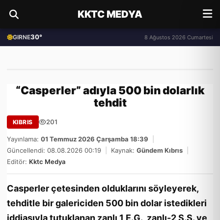
KKTC MEDYA
30°
GIRNE
8 Ağustos 2026 Cumartesi
“Casperler” adıyla 500 bin dolarlık
tehdit
201
KIBRIS
Yayınlama:
01 Temmuz 2026 Çarşamba 18:39
|
Güncellendi: 08.08.2026 00:19
|
Kaynak:
Gündem Kıbrıs
|
Editör:
Kktc Medya
Casperler çetesinden olduklarını söyleyerek,
tehditle bir galericiden 500 bin dolar istedikleri
iddiasıyla tutuklanan zanlı 1 E.G., zanlı-2 S.Ş. ve