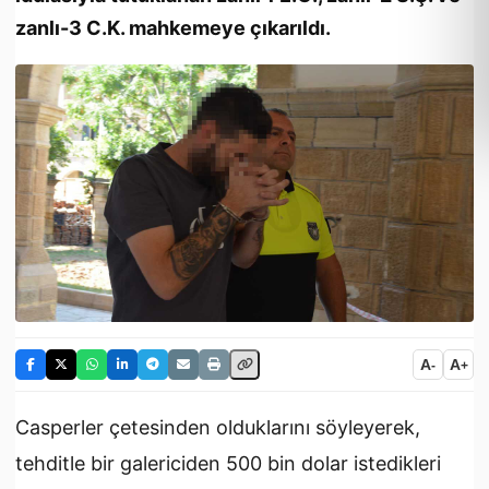
zanlı-3 C.K. mahkemeye çıkarıldı.
A
A
-
+
Casperler çetesinden olduklarını söyleyerek,
tehditle bir galericiden 500 bin dolar istedikleri