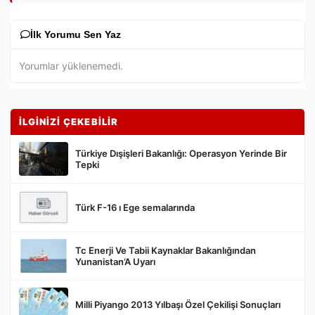
İlk Yorumu Sen Yaz
Yorumlar yüklenemedi.
İLGİNİZİ ÇEKEBİLİR
Türkiye Dışişleri Bakanlığı: Operasyon Yerinde Bir
Tepki
Türk F-16 ı Ege semalarında
Gönder
Tc Enerji Ve Tabii Kaynaklar Bakanlığından
Yunanistan’A Uyarı
Milli Piyango 2013 Yılbaşı Özel Çekilişi Sonuçları