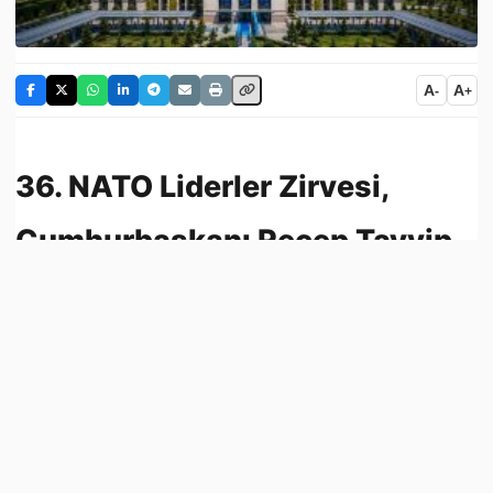
A
A
-
+
36. NATO Liderler Zirvesi,
Cumhurbaşkanı Recep Tayyip
Erdoğan’ın ev sahipliğinde
Ankara’da başladı. Aralarında
ABD Başkanı Donald Trump’ın
da bulunduğu 31 müttefik ülke