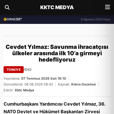
KKTC MEDYA
30°
GIRNE
9 Ağustos 2026 Pazar
Cevdet Yılmaz: Savunma ihracatçısı
ülkeler arasında ilk 10’a girmeyi
hedefliyoruz
62
TÜRKİYE
Yayınlama:
07 Temmuz 2026 Salı 18:10
|
Güncellendi: 08.08.2026 08:43
|
Kaynak:
Kıbrıs Gazetesi
|
Editör:
Kktc Medya
Cumhurbaşkanı Yardımcısı Cevdet Yılmaz, 36.⁠
⁠NATO Devlet ve Hükümet Başkanları Zirvesi