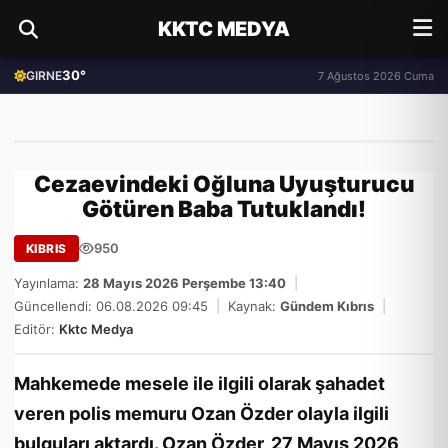
KKTC MEDYA
30°
GIRNE
7 Ağustos 2026 Cuma
Cezaevindeki Oğluna Uyuşturucu
Götüren Baba Tutuklandı!
950
KIBRIS
Yayınlama:
28 Mayıs 2026 Perşembe 13:40
|
Güncellendi: 06.08.2026 09:45
|
Kaynak:
Gündem Kıbrıs
|
Editör:
Kktc Medya
Mahkemede mesele ile ilgili olarak şahadet
veren polis memuru Ozan Özder olayla ilgili
bulguları aktardı. Ozan Özder, 27 Mayıs 2026