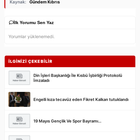
Kaynak:
Gündem Kıbrıs
İlk Yorumu Sen Yaz
Yorumlar yüklenemedi.
İLGİNİZİ ÇEKEBİLİR
Din İşleri Başkanlığı İle Kısbü İşbirliği Protokolü
İmzaladı
Engelli kıza tecavüz eden Fikret Kalkan tutuklandı
Gönder
19 Mayıs Gençlik Ve Spor Bayramı…