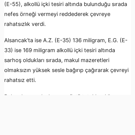
(E-55), alkollü içki tesiri altında bulunduğu sırada
nefes örneği vermeyi reddederek çevreye
rahatsızlık verdi.
Alsancak’ta ise A.Z. (E-35) 136 miligram, E.G. (E-
33) ise 169 miligram alkollü içki tesiri altında
sarhoş oldukları sırada, makul mazeretleri
olmaksızın yüksek sesle bağırıp çağırarak çevreyi
rahatsız etti.
Bahse konu şahısların suçüstü tutuklandığı
belirtilirken, olaylarla ilgili soruşturmanın devam
ettiği kaydedildi.