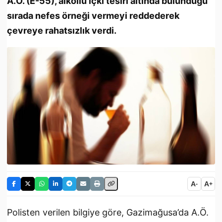
A.Ö. (E-55), alkollü içki tesiri altında bulunduğu
sırada nefes örneği vermeyi reddederek
çevreye rahatsızlık verdi.
A
A
-
+
Polisten verilen bilgiye göre, Gazimağusa’da A.Ö.