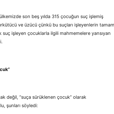
 ülkemizde son beş yılda 315 çocuğun suç işlemiş
ürkütücü ve üzücü çünkü bu suçları işleyenlerin tamam
k suç işleyen çocuklarla ilgili mahmemelere yansıyan
i.
ocuk”
rak değil, “suça sürüklenen çocuk” olarak
u, şunları söyledi: