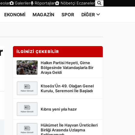
eolar
Galeriler
Röportajlar
Nöbetçi Eczaneler
EKONOMİ
MAGAZİN
SPOR
DİĞER
r
İLGİNİZİ ÇEKEBİLİR
Halkın Partisi Heyeti, Girne
Bölgesinde Vatandaşlarla Bir
Araya Geldi
Ktoeös’Ün 49. Olağan Genel
Kurulu, Seremoni İle Başladı
Kıbrıs yeni yıla hazır
Hükümet İle Hayvan Üreticileri
Birliği Arasında Uzlaşma
Sağlanamadı