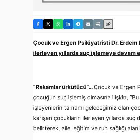
Çocuk ve Ergen Psikiyatristi Dr. Erdem
ilerleyen yıllarda suç işlemeye devam et
“Rakamlar ürkütücü”…
Çocuk ve Ergen Ps
çocuğun suç işlemiş olmasına ilişkin, “B
işleyenlerin tamamı geleceğimiz olan çoc
karışan çocukların ilerleyen yıllarda suç
belirterek, aile, eğitim ve ruh sağlığı ala