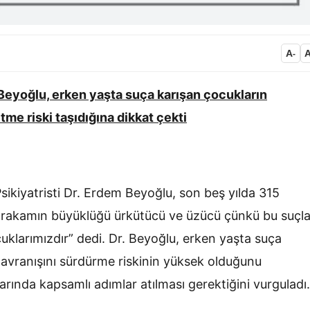
A
-
 Beyoğlu, erken yaşta suça karışan çocukların
me riski taşıdığına dikkat çekti
ikiyatristi Dr. Erdem Beyoğlu, son beş yılda 315
u rakamın büyüklüğü ürkütücü ve üzücü çünkü bu suçla
uklarımızdır” dedi. Dr. Beyoğlu, erken yaşta suça
 davranışını sürdürme riskinin yüksek olduğunu
nlarında kapsamlı adımlar atılması gerektiğini vurguladı.