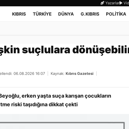
Yazarlar
Vid
KIBRIS
TÜRKİYE
DÜNYA
G.KIBRIS
POLİTİKA
şkin suçlulara dönüşebili
llendi: 06.08.2026 16:07
|
Kaynak:
Kıbrıs Gazetesi
|
 Beyoğlu, erken yaşta suça karışan çocukların
me riski taşıdığına dikkat çekti