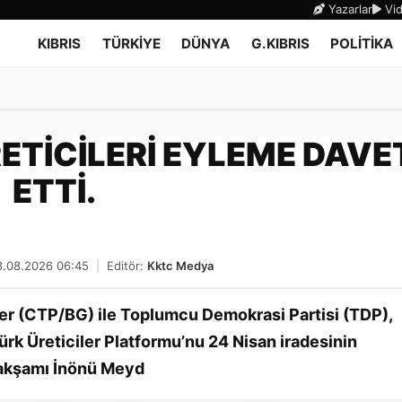
Yazarlar
Vid
KIBRIS
TÜRKİYE
DÜNYA
G.KIBRIS
POLİTİKA
RETİCİLERİ EYLEME DAVE
ETTİ.
8.08.2026 06:45
|
Editör:
Kktc Medya
ler (CTP/BG) ile Toplumcu Demokrasi Partisi (TDP),
ürk Üreticiler Platformu’nu 24 Nisan iradesinin
 akşamı İnönü Meyd