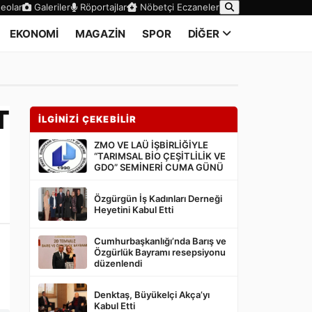
eolar
Galeriler
Röportajlar
Nöbetçi Eczaneler
EKONOMİ
MAGAZİN
SPOR
DİĞER
T
İLGİNİZİ ÇEKEBİLİR
ZMO VE LAÜ İŞBİRLİĞİYLE
“TARIMSAL BİO ÇEŞİTLİLİK VE
GDO” SEMİNERİ CUMA GÜNÜ
Özgürgün İş Kadınları Derneği
Heyetini Kabul Etti
Cumhurbaşkanlığı’nda Barış ve
Özgürlük Bayramı resepsiyonu
düzenlendi
Denktaş, Büyükelçi Akça’yı
Kabul Etti