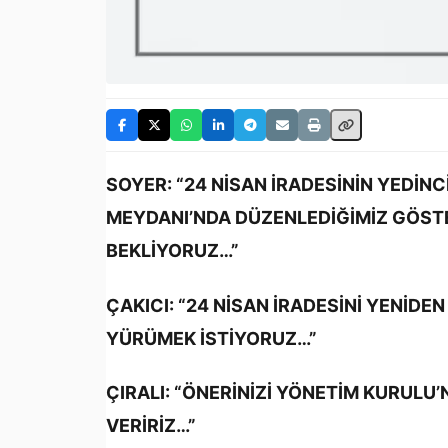
SOYER: “24 NİSAN İRADESİNİN YEDİN
MEYDANI’NDA DÜZENLEDİĞİMİZ GÖSTE
BEKLİYORUZ…”
ÇAKICI: “24 NİSAN İRADESİNİ YENİDE
YÜRÜMEK İSTİYORUZ…”
ÇIRALI: “ÖNERİNİZİ YÖNETİM KURULU
VERİRİZ…”