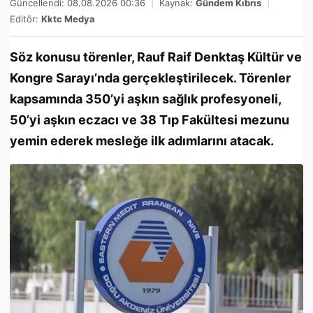
Güncellendi: 08.08.2026 00:36
|
Kaynak:
Gündem Kıbrıs
|
Editör:
Kktc Medya
Söz konusu törenler, Rauf Raif Denktaş Kültür ve
Kongre Sarayı’nda gerçekleştirilecek. Törenler
kapsamında 350’yi aşkın sağlık profesyoneli,
50’yi aşkın eczacı ve 38 Tıp Fakültesi mezunu
yemin ederek mesleğe ilk adımlarını atacak.