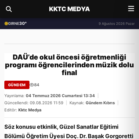
KKTC MEDYA
30°
GIRNE
9 Ağustos 2026 Pazar
DAÜ’de okul öncesi öğretmenliği
programı öğrencilerinden müzik dolu
final
84
GÜNDEM
Yayınlama:
04 Temmuz 2026 Cumartesi 13:34
|
Güncellendi: 09.08.2026 11:59
|
Kaynak:
Gündem Kıbrıs
|
Editör:
Kktc Medya
Söz konusu etkinlik, Güzel Sanatlar Eğitimi
Bölümü Öğretim Üyesi Doç. Dr. Başak Gorgoretti