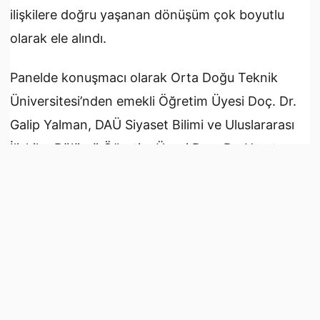
ilişkilere doğru yaşanan dönüşüm çok boyutlu
olarak ele alındı.
Panelde konuşmacı olarak Orta Doğu Teknik
Üniversitesi’nden emekli Öğretim Üyesi Doç. Dr.
Galip Yalman, DAÜ Siyaset Bilimi ve Uluslararası
İlişkiler Bölümü Öğretim Üyesi Doç. Dr. Umut
Bozkurt ile uluslararası ilişkiler, insan hakları ve
Orta Doğu siyaseti alanlarındaki çalışmalarıyla
tanınan Doç. Dr. Moncef Khaddar yer aldı.
Panelin moderatörlüğünü ise DAÜ Stratejik
Araştırmalar Merkezi Başkanı Yrd. Doç. Dr. Gülay
Umaner Duba üstlendi.