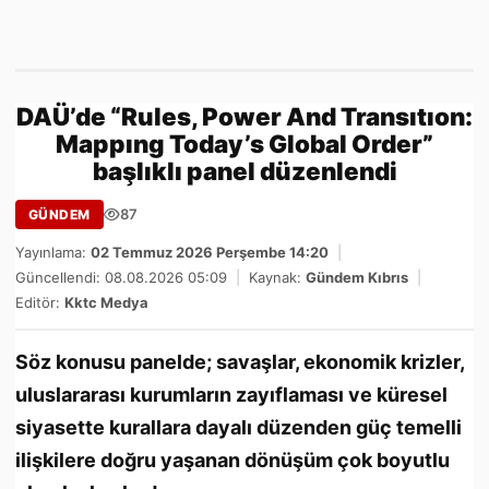
DAÜ’de “Rules, Power And Transıtıon:
Mappıng Today’s Global Order”
başlıklı panel düzenlendi
87
GÜNDEM
Yayınlama:
02 Temmuz 2026 Perşembe 14:20
|
Güncellendi: 08.08.2026 05:09
|
Kaynak:
Gündem Kıbrıs
|
Editör:
Kktc Medya
Söz konusu panelde; savaşlar, ekonomik krizler,
uluslararası kurumların zayıflaması ve küresel
siyasette kurallara dayalı düzenden güç temelli
ilişkilere doğru yaşanan dönüşüm çok boyutlu