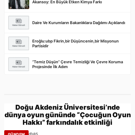
Akansoy: En Büyük Etken Kimya Farkı
Gönder
Daire Ve Kurumların Bakanlıklara Dağılımı Açıklandı
Eroğlu:ubp Fikrin,bir Düşüncenin,bir Misyonun
Partisidir
“Temiz Düşün” Çevre Temizliği Ve Çevre Koruma
Projesinde İlk Adım
Doğu Akdeniz Üniversitesi’nde
dünya oyun gününde “Çocuğun Oyun
Hakkı” farkındalık etkinliği
85
GÜNDEM