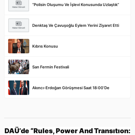
“Polisin Oluşumu Ve İşlevi Konusunda Uzlaştık”
Denktaş Ve Çavuşoğlu Eylem Yerini Ziyaret Etti
Gönder
Kıbrıs Konusu
San Fermin Festivali
Akıncı-Erdoğan Görüşmesi Saat 18:00’De
DAÜ’de “Rules, Power And Transıtıon: