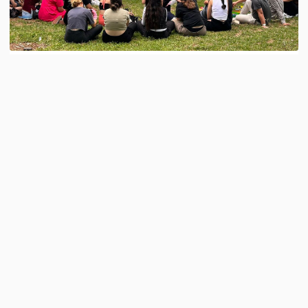
A
A
-
+
Doç. Dr. Eda Yazgın danışmanlığında yürütülen
Erken Çocukluk Döneminde Oyun Gelişimi ve
Eğitimi dersi kapsamında düzenlenen etkinlikte
çocukların oyun hakkının korunmasına ve oyunun
gelişimsel değerine dikkat çekildi.
Dünyanın her yerinde her çocuk için nitelikli
oyuna eşit erişim hakkını savunan küresel bir
hareket olan Dünya Oyun Günü kapsamında DAÜ