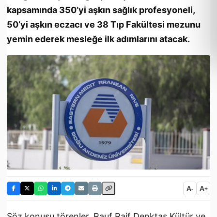
kapsamında 350’yi aşkın sağlık profesyoneli,
50’yi aşkın eczacı ve 38 Tıp Fakültesi mezunu
yemin ederek mesleğe ilk adımlarını atacak.
A
A
-
+
Söz konusu törenler, Rauf Raif Denktaş Kültür ve