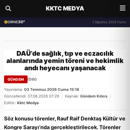
KKTC MEDYA
30°
GIRNE
7 Ağustos 2026 Cuma
DAÜ’de sağlık, tıp ve eczacılık
alanlarında yemin töreni ve hekimlik
andı heyecanı yaşanacak
80
GÜNDEM
Yayınlama:
03 Temmuz 2026 Cuma 15:18
|
Güncellendi: 07.08.2026 07:26
|
Kaynak:
Gündem Kıbrıs
|
Editör:
Kktc Medya
Söz konusu törenler, Rauf Raif Denktaş Kültür ve
Kongre Sarayı’nda gerçekleştirilecek. Törenler