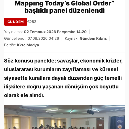
Mappıng Today’s Global Order”
başlıklı panel düzenlendi
82
GÜNDEM
Yayınlama:
02 Temmuz 2026 Perşembe 14:20
|
Güncellendi: 07.08.2026 04:26
|
Kaynak:
Gündem Kıbrıs
|
Editör:
Kktc Medya
Söz konusu panelde; savaşlar, ekonomik krizler,
uluslararası kurumların zayıflaması ve küresel
siyasette kurallara dayalı düzenden güç temelli
ilişkilere doğru yaşanan dönüşüm çok boyutlu
olarak ele alındı.