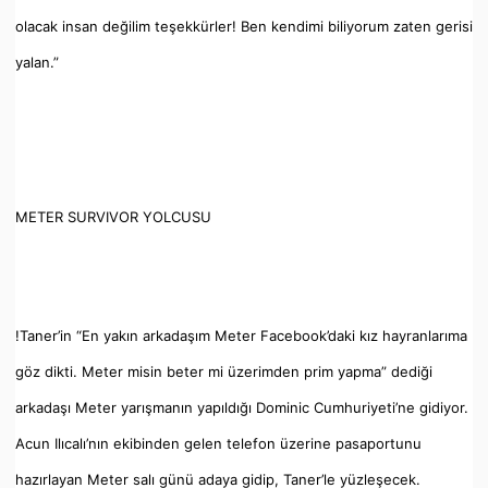
olacak insan değilim teşekkürler! Ben kendimi biliyorum zaten gerisi
yalan.”
METER SURVIVOR YOLCUSU
!Taner’in “En yakın arkadaşım Meter Facebook’daki kız hayranlarıma
göz dikti. Meter misin beter mi üzerimden prim yapma” dediği
arkadaşı Meter yarışmanın yapıldığı Dominic Cumhuriyeti’ne gidiyor.
Acun Ilıcalı’nın ekibinden gelen telefon üzerine pasaportunu
hazırlayan Meter salı günü adaya gidip, Taner’le yüzleşecek.