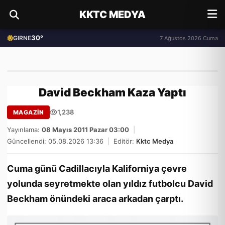
KKTC MEDYA
30°
GIRNE
7 Ağustos 2026 Cuma
David Beckham Kaza Yaptı
1,238
MAGAZİN
Yayınlama:
08 Mayıs 2011 Pazar 03:00
|
Güncellendi: 05.08.2026 13:36
|
Editör:
Kktc Medya
Cuma günü Cadillacıyla Kaliforniya çevre
yolunda seyretmekte olan yıldız futbolcu David
Beckham önündeki araca arkadan çarptı.