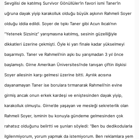
Sevgilisi de katılmış Survivor Gönüllüler’in favori ismi Taner’in
uğruna dayak yiyip karakolluk olduğu büyük aşkının Rahmeli Soyer
olduğu iddia edildi. Soyer de tıpkı Taner gibi Acun Ilıcalı’nın
“Yetenek Sizsiniz” yarışmasına katılmış, sesinin güzelliğiyle
dikkatleri üzerine çekmişti. Öyle ki yarı finale kadar yükselmeyi
başarmıştı. Taner ve Rahmeli’nin aşkı bu yarışmadan 3 yıl önce
başlamıştı. Girne Amerikan Üniversitesi’nde tanışan çiftin ilişkisi
Soyer ailesinin karşı gelmesi üzerine bitti. Ayrılık acısına
dayanamayan Taner ise borulara tırmanarak Rahmeli’nin evine
girmiş ancak onun erkek kardeşi ve eniştesinden dayak yiyip,
karakolluk olmuştu. Girne’de yaşayan ve mesleği sekreterlik olan
Rahmeli Soyer, isminin bu konuyla gündeme gelmesinden çok
rahatsız olduğunu belirtti ve şunları söyledi: “Ben bu dedikodularla
ilgilenmiyorum, yorum yapmak da istemiyorum. Ben reklamlara yem