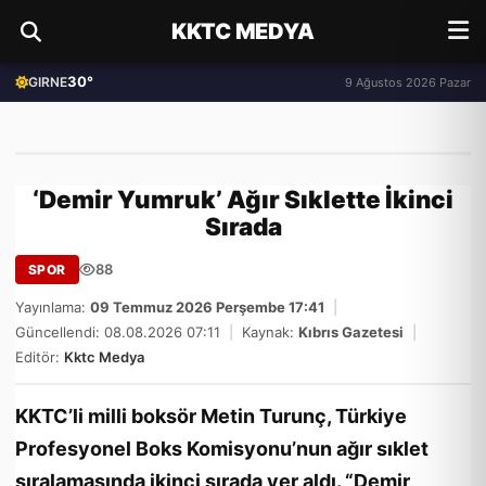
KKTC MEDYA
30°
GIRNE
9 Ağustos 2026 Pazar
‘Demir Yumruk’ Ağır Sıklette İkinci
Sırada
88
SPOR
Yayınlama:
09 Temmuz 2026 Perşembe 17:41
|
Güncellendi: 08.08.2026 07:11
|
Kaynak:
Kıbrıs Gazetesi
|
Editör:
Kktc Medya
KKTC’li milli boksör Metin Turunç, Türkiye
Profesyonel Boks Komisyonu’nun ağır sıklet
sıralamasında ikinci sırada yer aldı. “Demir