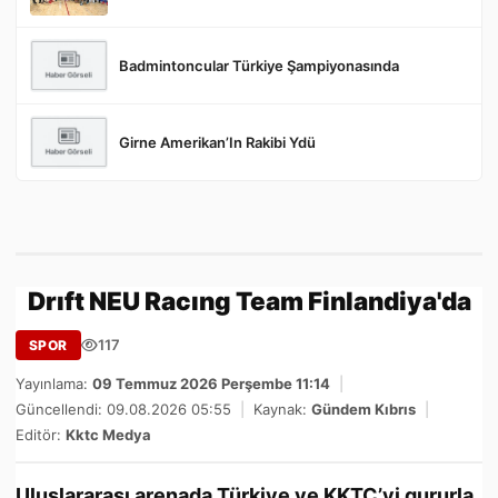
Badmintoncular Türkiye Şampiyonasında
Girne Amerikan’In Rakibi Ydü
Drıft NEU Racıng Team Finlandiya'da
117
SPOR
Yayınlama:
09 Temmuz 2026 Perşembe 11:14
|
Güncellendi: 09.08.2026 05:55
|
Kaynak:
Gündem Kıbrıs
|
Editör:
Kktc Medya
Uluslararası arenada Türkiye ve KKTC’yi gururla