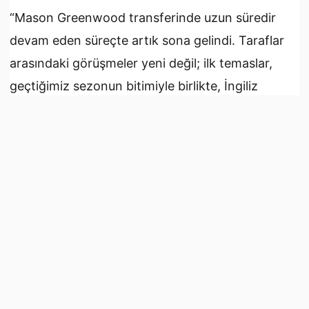
“Mason Greenwood transferinde uzun süredir
devam eden süreçte artık sona gelindi. Taraflar
arasındaki görüşmeler yeni değil; ilk temaslar,
geçtiğimiz sezonun bitimiyle birlikte, İngiliz
yıldızın geleceğinin belirsizliğini koruduğu
dönemde başlamıştı.
Kariyerine devam etmek için birçok seçeneği
bulunan Greenwood’a, Atletico Madrid de oldukça
cazip bir sportif proje sundu. Ancak Manchester
United’ın eski oyuncusu tercihini maddi şartlardan
yana kullandı. Fenerbahçe ile anlaşma aşamasına
gelen 24 yaşındaki futbolcunun, sarı-
lacivertlilerde yıllık10 milyon Euro kazanması ve 4