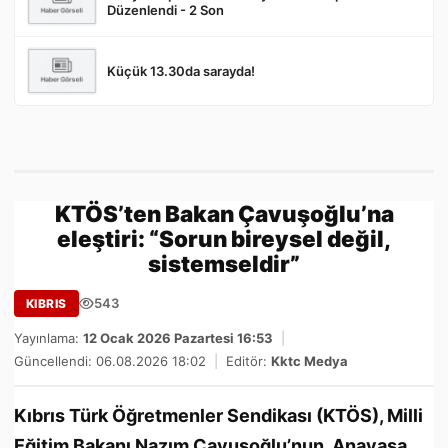
Düzenlendi - 2 Son
Küçük 13.30da sarayda!
KTÖS’ten Bakan Çavuşoğlu’na
eleştiri: “Sorun bireysel değil,
sistemseldir”
543
KIBRIS
Yayınlama:
12 Ocak 2026 Pazartesi 16:53
|
Güncellendi: 06.08.2026 18:02
|
Editör:
Kktc Medya
Kıbrıs Türk Öğretmenler Sendikası (KTÖS), Milli
Eğitim Bakanı Nazım Çavuşoğlu’nun, Anayasa