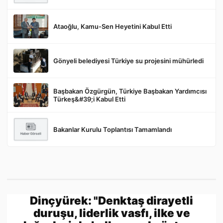
Ataoğlu, Kamu-Sen Heyetini Kabul Etti
Gönder
Gönyeli belediyesi Türkiye su projesini mühürledi
Başbakan Özgürgün, Türkiye Başbakan Yardımcısı
Türkeş&#39;i Kabul Etti
Bakanlar Kurulu Toplantısı Tamamlandı
Dinçyürek: "Denktaş dirayetli
duruşu, liderlik vasfı, ilke ve