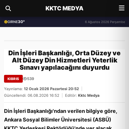
KKTC MEDYA
30°
GIRNE
6 Ağustos 2026 Perşembe
Din İşleri Başkanlığı, Orta Düzey ve
Alt Düzey Din Hizmetleri Yeterlik
Sınavı yapılacağını duyurdu
539
KIBRIS
Yayınlama:
12 Ocak 2026 Pazartesi 20:52
|
Güncellendi: 06.08.2026 16:52
|
Editör:
Kktc Medya
Din İşleri Başkanlığı'ndan verilen bilgiye göre,
Ankara Sosyal Bilimler Üniversitesi (ASBÜ)
KKTC Yerleşkesi Rektörlüğü’nde yer alacak