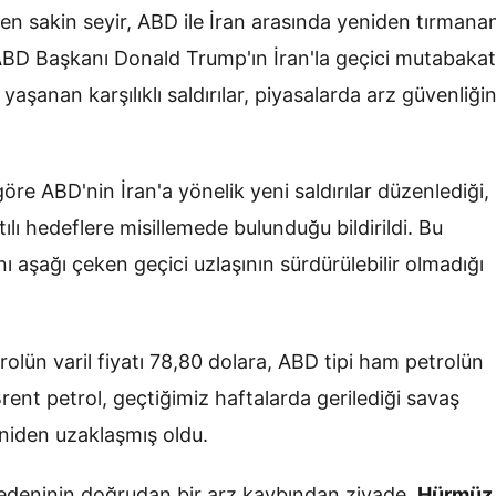
len sakin seyir, ABD ile İran arasında yeniden tırmana
tı. ABD Başkanı Donald Trump'ın İran'la geçici mutabakat
 yaşanan karşılıklı saldırılar, piyasalarda arz güvenliği
göre ABD'nin İran'a yönelik yeni saldırılar düzenlediği,
lı hedeflere misillemede bulunduğu bildirildi. Bu
nı aşağı çeken geçici uzlaşının sürdürülebilir olmadığı
olün varil fiyatı 78,80 dolara, ABD tipi ham petrolün
Brent petrol, geçtiğimiz haftalarda gerilediği savaş
niden uzaklaşmış oldu.
 nedeninin doğrudan bir arz kaybından ziyade,
Hürmüz