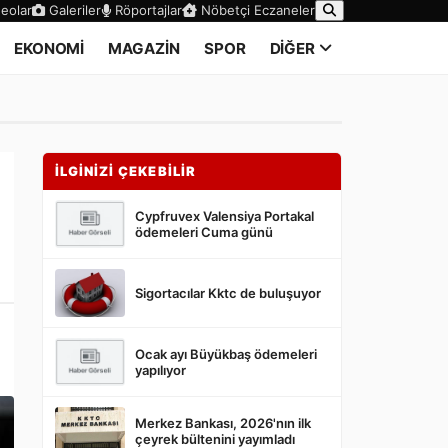
eolar
Galeriler
Röportajlar
Nöbetçi Eczaneler
EKONOMİ
MAGAZİN
SPOR
DİĞER
İLGİNİZİ ÇEKEBİLİR
Cypfruvex Valensiya Portakal
ödemeleri Cuma günü
Sigortacılar Kktc de buluşuyor
Ocak ayı Büyükbaş ödemeleri
yapılıyor
Merkez Bankası, 2026'nın ilk
çeyrek bültenini yayımladı