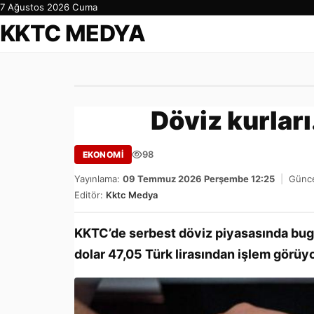
7 Ağustos 2026 Cuma
KKTC MEDYA
Döviz kurları.
98
EKONOMİ
Yayınlama:
09 Temmuz 2026 Perşembe 12:25
|
Günce
Editör:
Kktc Medya
KKTC’de serbest döviz piyasasında bugün 
dolar 47,05 Türk lirasından işlem görüyo