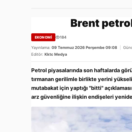
Brent petro
184
EKONOMİ
Yayınlama:
09 Temmuz 2026 Perşembe 09:08
|
Günc
Editör:
Kktc Medya
Petrol piyasalarında son haftalarda görü
tırmanan gerilimle birlikte yerini yüksel
mutabakat için yaptığı "bitti" açıklaması
arz güvenliğine ilişkin endişeleri yeni