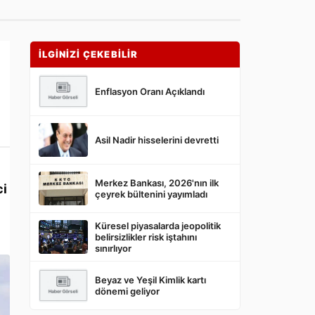
İLGİNİZİ ÇEKEBİLİR
Enflasyon Oranı Açıklandı
Asil Nadir hisselerini devretti
Merkez Bankası, 2026'nın ilk
ci
çeyrek bültenini yayımladı
Küresel piyasalarda jeopolitik
belirsizlikler risk iştahını
sınırlıyor
Beyaz ve Yeşil Kimlik kartı
dönemi geliyor