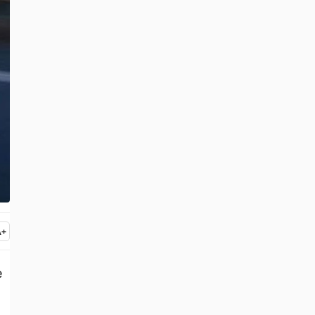
A
+
e