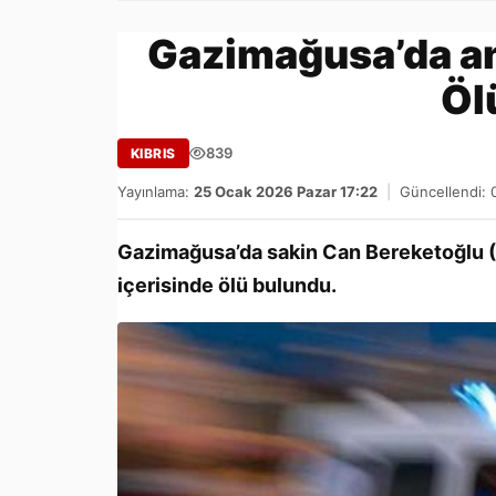
Gazimağusa’da an
Öl
839
KIBRIS
Yayınlama:
25 Ocak 2026 Pazar 17:22
|
Güncellendi: 
Gazimağusa’da sakin Can Bereketoğlu (E
içerisinde ölü bulundu.