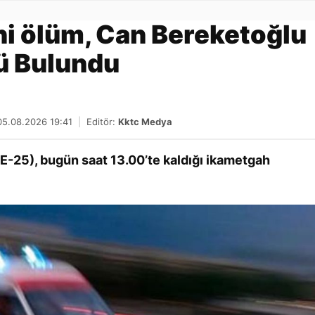
Gönder
i ölüm, Can Bereketoğlu
ü Bulundu
05.08.2026 19:41
|
Editör:
Kktc Medya
-25), bugün saat 13.00’te kaldığı ikametgah