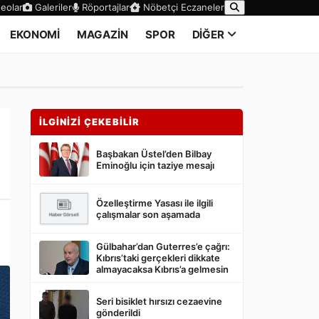
eolar
Galeriler
Röportajlar
Nöbetçi Eczaneler
EKONOMİ
MAGAZİN
SPOR
DİĞER
İLGİNİZİ ÇEKEBİLİR
Başbakan Üstel’den Bilbay
Eminoğlu için taziye mesajı
Özelleştirme Yasası ile ilgili
çalışmalar son aşamada
Gülbahar’dan Guterres’e çağrı:
Kıbrıs’taki gerçekleri dikkate
almayacaksa Kıbrıs’a gelmesin
Seri bisiklet hırsızı cezaevine
gönderildi