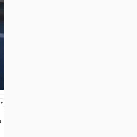
A
+
e