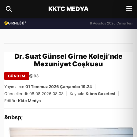
KKTC MEDYA
30°
GIRNE
8 Ağustos 2026 Cumartesi
Dr. Suat Günsel Girne Koleji’nde
Mezuniyet Coşkusu
93
GÜNDEM
Yayınlama:
01 Temmuz 2026 Çarşamba 19:24
|
Güncellendi: 08.08.2026 08:08
|
Kaynak:
Kıbrıs Gazetesi
|
Editör:
Kktc Medya
&nbsp;