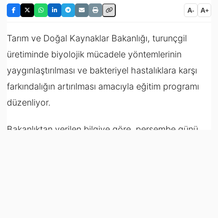
A
A
-
+
Tarım ve Doğal Kaynaklar Bakanlığı, turunçgil
üretiminde biyolojik mücadele yöntemlerinin
yaygınlaştırılması ve bakteriyel hastalıklara karşı
farkındalığın artırılması amacıyla eğitim programı
düzenliyor.
Bakanlıktan verilen bilgiye göre, perşembe günü
saat 10.00’da Tarım ve Doğal Kaynaklar
Bakanlığı’nda gerçekleştirilecek eğitimde, TAGEM
Adana Biyolojik Mücadele Araştırma Enstitüsü
Müdürü Dr. Miraç Yayla, “Turunçgil Bahçelerinde
Biyolojik Mücadele’nin Önemi” başlıklı sunum