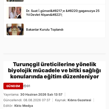
Dr. Suat İ.günsel&#8217;e &#8220;gagavuzya 25
Yıl Devlet Nişanı&#8221;
Bakanlar Kurulu Toplandı
Turunçgil üreticilerine yönelik
biyolojik mücadele ve bitki sağlığı
konularında eğitim düzenleniyor
91
GÜNDEM
Yayınlama:
30 Haziran 2026 Salı 13:57
|
Güncellendi: 08.08.2026 07:37
|
Kaynak:
Kıbrıs Gazetesi
|
Editör:
Kktc Medya