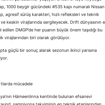
p, 1000 beygir gücündeki #535 kapı numaralı Nissan
, agresif sürüş karakteri, hızlı refleksleri ve teknik
ve keskin virajlarında sergileyecek. Drift dünyasının 
ul edilen DMGP’de her puanın büyük önem taşıdığı bu
k virajlarından biri olarak görülüyor.
ta güçlü bir sonuç alarak sezonun ikinci yarısına
iyor.
rtlarda mücadele
iya’nın Hämeenlinna kentinde bulunan efsanevi
. raund, şampiyona takviminin en teknik etaplarından