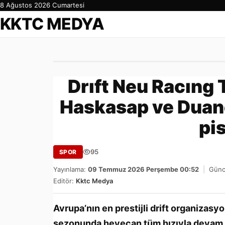
8 Ağustos 2026 Cumartesi
KKTC MEDYA
Drıft Neu Racıng 
Haskasap ve Duan
pis
95
SPOR
Yayınlama:
09 Temmuz 2026 Perşembe 00:52
|
Günc
Editör:
Kktc Medya
Avrupa’nın en prestijli drift organizas
sezonunda heyecan tüm hızıyla devam 