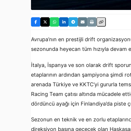
Avrupa’nın en prestijli drift organizasy
sezonunda heyecan tüm hızıyla devam e
İtalya, İspanya ve son olarak drift sporu
etaplarının ardından şampiyona şimdi rot
arenada Türkiye ve KKTC’yi gururla tems
Racing Team çatısı altında mücadele et
dördüncü ayağı için Finlandiya’da piste ç
Sezonun en teknik ve en zorlu etaplarınd
direksiyon başına geçecek olan Haskasap,