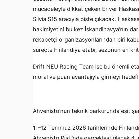
mücadeleyle dikkat çeken Enver Haskasa
Silvia S15 aracıyla piste çıkacak. Haskasap
hakimiyetini bu kez İskandinavya’nın dar 
rekabetçi organizasyonlarından biri kab
süreçte Finlandiya etabı, sezonun en kriti
Drift NEU Racing Team ise bu önemli etap
moral ve puan avantajıyla girmeyi hedefl
Ahvenisto’nun teknik parkurunda eşit şa
11–12 Temmuz 2026 tarihlerinde Finland
Ahvenisto Pisti’nde gerçekleştirilecek 4