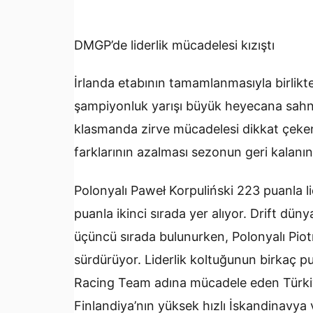
DMGP’de liderlik mücadelesi kızıştı
İrlanda etabının tamamlanmasıyla birlik
şampiyonluk yarışı büyük heyecana sahn
klasmanda zirve mücadelesi dikkat çeken 
farklarının azalması sezonun geri kalanın
Polonyalı Paweł Korpuliński 223 puanla l
puanla ikinci sırada yer alıyor. Drift dü
üçüncü sırada bulunurken, Polonyalı Piot
sürdürüyor. Liderlik koltuğunun birkaç pua
Racing Team adına mücadele eden Türkiy
Finlandiya’nın yüksek hızlı İskandinavya 