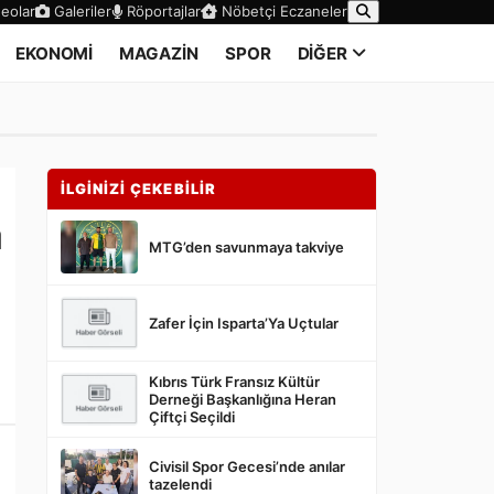
eolar
Galeriler
Röportajlar
Nöbetçi Eczaneler
EKONOMİ
MAGAZİN
SPOR
DİĞER
İLGİNİZİ ÇEKEBİLİR
a
MTG’den savunmaya takviye
Zafer İçin Isparta’Ya Uçtular
Kıbrıs Türk Fransız Kültür
Derneği Başkanlığına Heran
Çiftçi Seçildi
Civisil Spor Gecesi’nde anılar
tazelendi