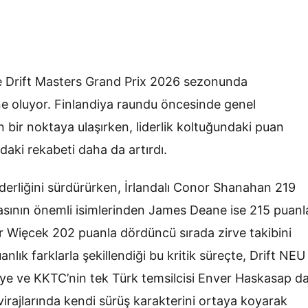
te Drift Masters Grand Prix 2026 sezonunda
e oluyor. Finlandiya raundu öncesinde genel
bir noktaya ulaşırken, liderlik koltuğundaki puan
daki rekabeti daha da artırdı.
iderliğini sürdürürken, İrlandalı Conor Shanahan 219
nyasının önemli isimlerinden James Deane ise 215 puanl
r Więcek 202 puanla dördüncü sırada zirve takibini
nlık farklarla şekillendiği bu kritik süreçte, Drift NEU
e ve KKTC’nin tek Türk temsilcisi Enver Haskasap d
virajlarında kendi sürüş karakterini ortaya koyarak