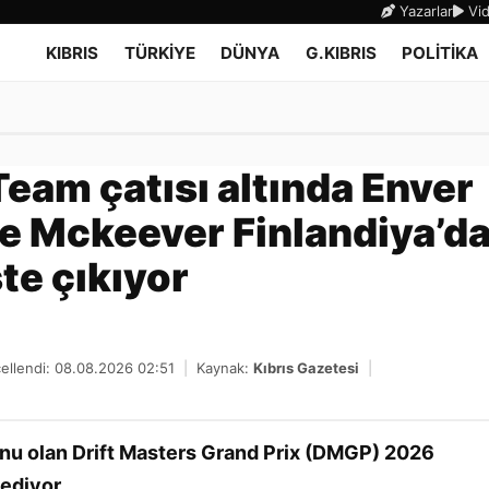
Yazarlar
Vid
KIBRIS
TÜRKİYE
DÜNYA
G.KIBRIS
POLİTİKA
Team çatısı altında Enver
e Mckeever Finlandiya’d
te çıkıyor
ellendi: 08.08.2026 02:51
|
Kaynak:
Kıbrıs Gazetesi
|
yonu olan Drift Masters Grand Prix (DMGP) 2026
ediyor.