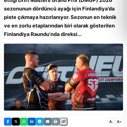
ettiği Drift Masters Grand Prix (DMGP) 2026
sezonunun dördüncü ayağı için Finlandiya’da
piste çıkmaya hazırlanıyor. Sezonun en teknik
ve en zorlu etaplarından biri olarak gösterilen
Finlandiya Raundu’nda direksi…
A
A
-
+