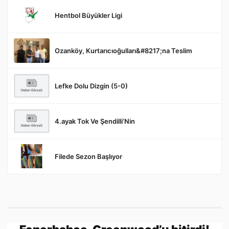
Hentbol Büyükler Ligi
Ozanköy, Kurtarıcıoğulları&#8217;na Teslim
Gönder
Lefke Dolu Dizgin (5-0)
4.ayak Tok Ve Şendilli’Nin
Filede Sezon Başlıyor