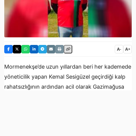
A
A
-
+
Mormenekşe’de uzun yıllardan beri her kademede
yöneticilik yapan Kemal Sesigüzel geçirdiği kalp
rahatsızlığının ardından acil olarak Gazimağusa
Devlet Hastanesi’ne kaldırıldı.
Yoğun bakımda bulunan Kemal Sesigüzel’in sağlık
durumunun iyi olduğunun açıklanması bir parça
da olsa yüreklere su serpti.