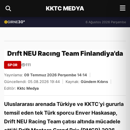
KKTC MEDYA
30°
GIRNE
6 Ağustos 2026 Perşembe
Drıft NEU Racıng Team Finlandiya'da
111
SPOR
Yayınlama:
09 Temmuz 2026 Perşembe 14:14
|
Güncellendi: 05.08.2026 19:44
|
Kaynak:
Gündem Kıbrıs
|
Editör:
Kktc Medya
Uluslararası arenada Türkiye ve KKTC’yi gururla
temsil eden tek Türk sporcu Enver Haskasap,
Drift NEU Racing Team çatısı altında mücadele