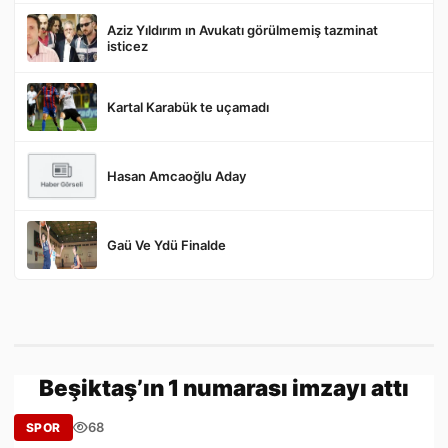
Aziz Yıldırım ın Avukatı görülmemiş tazminat
Gönder
isticez
Kartal Karabük te uçamadı
Hasan Amcaoğlu Aday
Gaü Ve Ydü Finalde
Beşiktaş’ın 1 numarası imzayı attı
68
SPOR