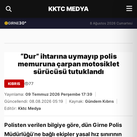
KKTC MEDYA
30°
GIRNE
8 Ağustos 2026 Cumartesi
“Dur” ihtarına uymayıp polis
memuruna çarpan motosiklet
sürücüsü tutuklandı
77
KIBRIS
Yayınlama:
09 Temmuz 2026 Perşembe 17:39
|
Güncellendi: 08.08.2026 05:19
|
Kaynak:
Gündem Kıbrıs
|
Editör:
Kktc Medya
Polisten verilen bilgiye göre, dün Girne Polis
Müdürlüğü’ne bağlı ekipler yasal hız sınırının