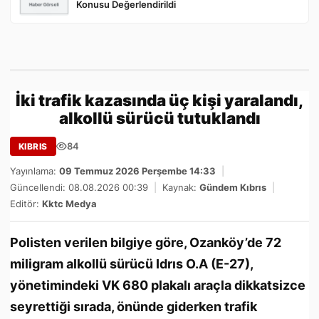
Konusu Değerlendirildi
İki trafik kazasında üç kişi yaralandı,
alkollü sürücü tutuklandı
84
KIBRIS
Yayınlama:
09 Temmuz 2026 Perşembe 14:33
|
Güncellendi: 08.08.2026 00:39
|
Kaynak:
Gündem Kıbrıs
|
Editör:
Kktc Medya
Polisten verilen bilgiye göre, Ozanköy’de 72
miligram alkollü sürücü Idrıs O.A (E-27),
yönetimindeki VK 680 plakalı araçla dikkatsizce
seyrettiği sırada, önünde giderken trafik