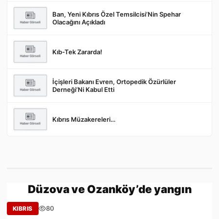
Ban, Yeni Kıbrıs Özel Temsilcisi’Nin Spehar
Gönder
Olacağını Açıkladı
Kıb-Tek Zararda!
İçişleri Bakanı Evren, Ortopedik Özürlüler
Derneği’Ni Kabul Etti
Kıbrıs Müzakereleri…
Düzova ve Ozanköy’de yangın
80
KIBRIS