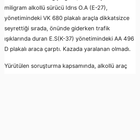
miligram alkollü sürücü Idrıs O.A (E-27),
yönetimindeki VK 680 plakalı araçla dikkatsizce
seyrettiği sırada, önünde giderken trafik
ışıklarında duran E.S(K-37) yönetimindeki AA 496
D plakalı araca çarptı. Kazada yaralanan olmadı.
Yürütülen soruşturma kapsamında, alkollü araç
kullanarak trafik kazası yapan VK 680 plakalı araç
sürücüsü Idrıs O.A tutuklandı.
- Lastiği patlayan araç takla attı
Öte yandan, Girne-Lefkoşa ana yolunda ise
sürücü G.G (E-20), yönetimindeki FS 106 plakalı