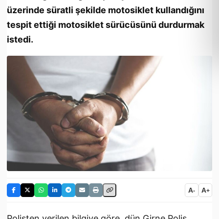
üzerinde süratli şekilde motosiklet kullandığını
tespit ettiği motosiklet sürücüsünü durdurmak
istedi.
A
A
-
+
Polisten verilen bilgiye göre, dün Girne Polis