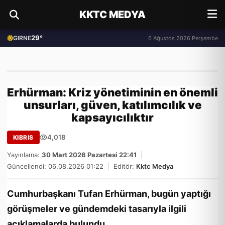
KKTC MEDYA
29°
GIRNE
6 Ağustos 2026 Perşembe
Erhürman: Kriz yönetiminin en önemli
unsurları, güven, katılımcılık ve
kapsayıcılıktır
4,018
KIBRIS
Yayınlama:
30 Mart 2026 Pazartesi 22:41
|
Güncellendi: 06.08.2026 01:22
|
Editör:
Kktc Medya
Cumhurbaşkanı Tufan Erhürman, bugün yaptığı
görüşmeler ve gündemdeki tasarıyla ilgili
açıklamalarda bulundu.