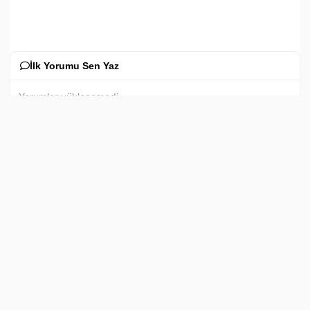
İlk Yorumu Sen Yaz
Yorumlar yüklenemedi.
İLGİNİZİ ÇEKEBİLİR
3 Ayrı yerde arazi yangını çıktı
İntiharlarda hükümetin de suçu vardır
Gönder
Başbakan Kalyoncu Yurda Döndü