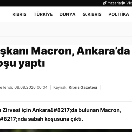
Yazarlar
Vid
KIBRIS
TÜRKİYE
DÜNYA
G.KIBRIS
POLİTİKA
kanı Macron, Ankara’da
oşu yaptı
ellendi: 08.08.2026 06:04
|
Kaynak:
Kıbrıs Gazetesi
|
ı Zirvesi için Ankara&#8217;da bulunan Macron,
8217;nda sabah koşusuna çıktı.