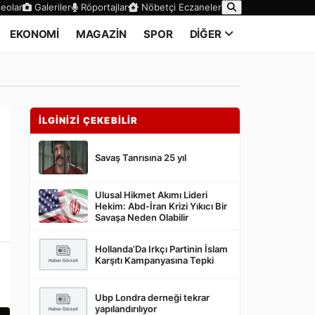
eolar
Galeriler
Röportajlar
Nöbetçi Eczaneler
EKONOMİ
MAGAZİN
SPOR
DİĞER
İLGİNİZİ ÇEKEBİLİR
Savaş Tanrısına 25 yıl
Ulusal Hikmet Akımı Lideri
Hekim: Abd-İran Krizi Yıkıcı Bir
Savaşa Neden Olabilir
Hollanda’Da Irkçı Partinin İslam
Karşıtı Kampanyasına Tepki
Ubp Londra derneği tekrar
yapılandırılıyor