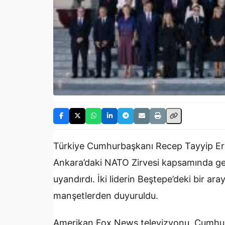
Türkiye Cumhurbaşkanı Recep Tayyip Er
Ankara’daki NATO Zirvesi kapsamında ger
uyandırdı. İki liderin Beştepe’deki bir ara
manşetlerden duyuruldu.
Amerikan Fox News televizyonu, Cumhur