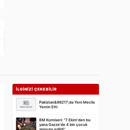
İLGİNİZİ ÇEKEBİLİR
Pakistan&#8217;da Yeni Meclis
Yemin Etti
BM Komiseri: "7 Ekim'den bu
yana Gazze'de 4 bin çocuk
ampute edildi"