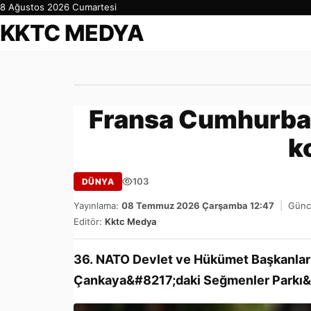
8 Ağustos 2026 Cumartesi
KKTC MEDYA
Fransa Cumhurbaş
k
103
DÜNYA
Yayınlama:
08 Temmuz 2026 Çarşamba 12:47
|
Günc
Editör:
Kktc Medya
36.⁠ NATO Devlet ve Hükümet Başkanlar
Çankaya&#8217;daki Seğmenler Parkı&#