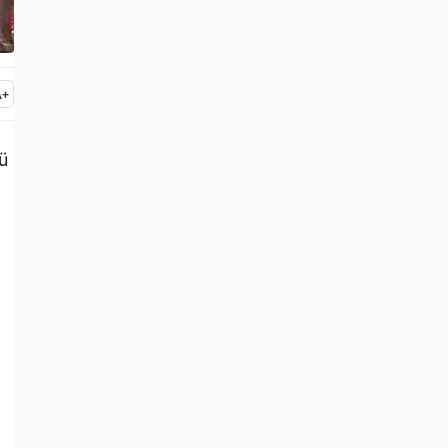
A
+
ü