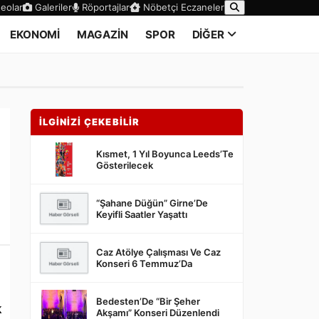
eolar
Galeriler
Röportajlar
Nöbetçi Eczaneler
EKONOMİ
MAGAZİN
SPOR
DİĞER
İLGİNİZİ ÇEKEBİLİR
Kısmet, 1 Yıl Boyunca Leeds’Te
Gösterilecek
“Şahane Düğün” Girne’De
Keyifli Saatler Yaşattı
Caz Atölye Çalışması Ve Caz
Konseri 6 Temmuz’Da
Bedesten’De “Bir Şeher
k
Akşamı” Konseri Düzenlendi