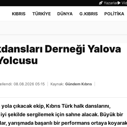
Yazarlar
Vid
KIBRIS
TÜRKİYE
DÜNYA
G.KIBRIS
POLİTİKA
dansları Derneği Yalova
Yolcusu
llendi: 08.08.2026 05:15
|
Kaynak:
Gündem Kıbrıs
|
yola çıkacak ekip, Kıbrıs Türk halk danslarını,
iyi şekilde sergilemek için sahne alacak. Büyük bir
lar, yarışmada başarılı bir performans ortaya koyara