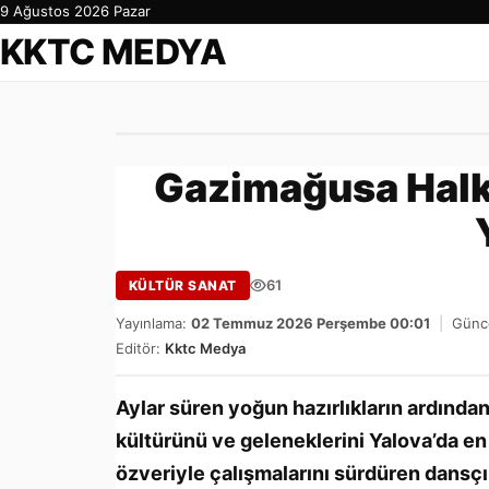
9 Ağustos 2026 Pazar
KKTC MEDYA
Gazimağusa Halk
61
KÜLTÜR SANAT
Yayınlama:
02 Temmuz 2026 Perşembe 00:01
|
Günce
Editör:
Kktc Medya
Aylar süren yoğun hazırlıkların ardından 
kültürünü ve geleneklerini Yalova’da en 
özveriyle çalışmalarını sürdüren dansçı