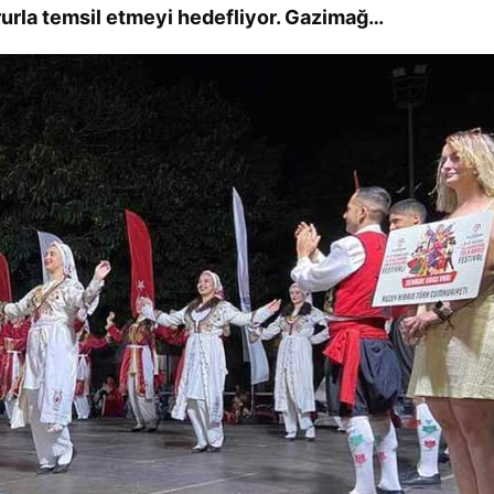
rla temsil etmeyi hedefliyor. Gazimağ…