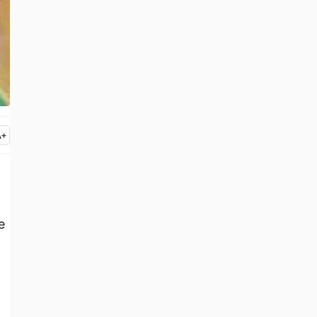
A
+
e