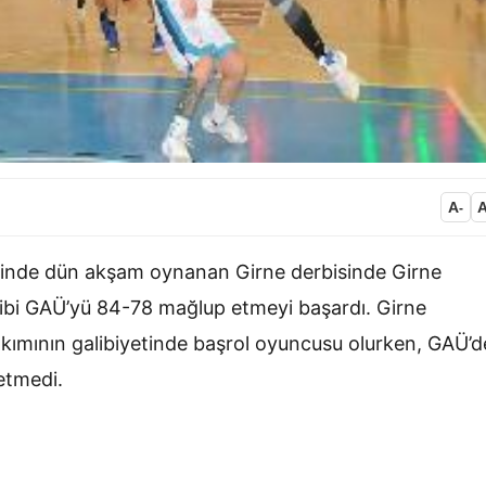
A
-
liginde dün akşam oynanan Girne derbisinde Girne
rakibi GAÜ’yü 84-78 mağlup etmeyi başardı. Girne
takımının galibiyetinde başrol oyuncusu olurken, GAÜ’d
yetmedi.