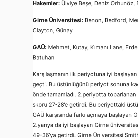
Hakemler:
Ülviye Beşe, Deniz Orhunöz, 
Girne Üniversitesi:
Benon, Bedford, Mert
Clayton, Günay
GAÜ:
Mehmet, Kutay, Kımanı Lane, Erdem,
Batuhan
Karşılaşmanın ilk periyotuna iyi başlaya
geçti. Bu üstünlüğünü periyot sonuna ka
önde tamamladı. 2.periyotta toparlanan G
skoru 27-28’e getirdi. Bu periyottaki üs
GAÜ karşısında farkı açmaya başlayan Gi
2.yarıya da iyi başlayan Girne üniversite
49-36’ya getirdi. Girne Üniversitesi Smi