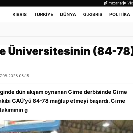
Yazarlar
Vid
KIBRIS
TÜRKİYE
DÜNYA
G.KIBRIS
POLİTİKA
ne Üniversitesinin (84-78
07.08.2026 06:15
 liginde dün akşam oynanan Girne derbisinde Girne
e rakibi GAÜ’yü 84-78 mağlup etmeyi başardı. Girne
 takımının g