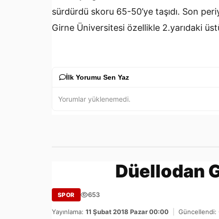
sürdürdü skoru 65-50’ye taşıdı. Son per
Girne Üniversitesi özellikle 2.yarıdaki ü
İlk Yorumu Sen Yaz
Yorumlar yüklenemedi.
Düellodan G
653
SPOR
Yayınlama:
11 Şubat 2018 Pazar 00:00
|
Güncellendi: