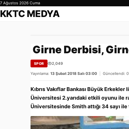
7 Ağustos 2026 Cuma
KKTC MEDYA
Girne Derbisi, Gir
2,049
SPOR
Yayınlama:
13 Şubat 2018 Salı 03:00
|
Güncellendi: 
Kıbrıs Vakıflar Bankası Büyük Erkekler
Üniversitesi 2.yarıdaki etkili oyunu il
Üniversitesinde Smith attığı 34 sayı ile