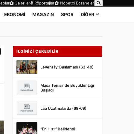
eolar
Galeriler
Röportajlar
Nöbetçi Eczaneler
EKONOMİ
MAGAZİN
SPOR
DİĞER
)
İLGİNİZİ ÇEKEBİLİR
Levent İyi Başlamadı (63-49)
Masa Tenisinde Büyükler Ligi
Başladı
Laü Uzatmalarda (68-69)
“En Hızlı” Belirlendi