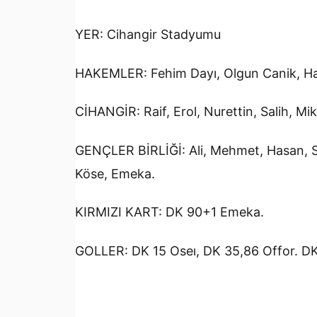
YER: Cihangir Stadyumu
HAKEMLER: Fehim Dayı, Olgun Canik, Hal
CİHANGİR: Raif, Erol, Nurettin, Salih, Mik
GENÇLER BİRLİĞİ: Ali, Mehmet, Hasan, S
Köse, Emeka.
KIRMIZI KART: DK 90+1 Emeka.
GOLLER: DK 15 Oseı, DK 35,86 Offor. DK