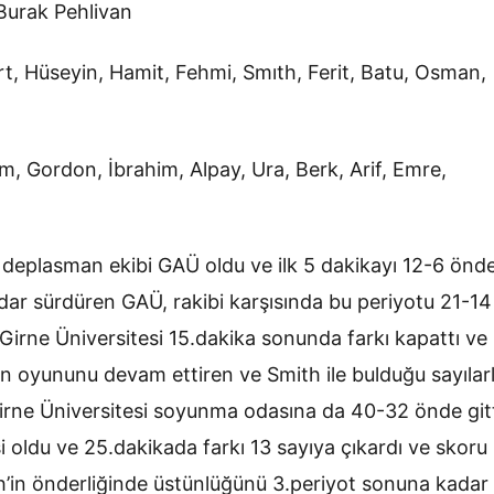
Burak Pehlivan
, Hüseyin, Hamit, Fehmi, Smıth, Ferit, Batu, Osman,
 Gordon, İbrahim, Alpay, Ura, Berk, Arif, Emre,
n deplasman ekibi GAÜ oldu ve ilk 5 dakikayı 12-6 önd
dar sürdüren GAÜ, rakibi karşısında bu periyotu 21-14
irne Üniversitesi 15.dakika sonunda farkı kapattı ve
tün oyununu devam ettiren ve Smith ile bulduğu sayılar
rne Üniversitesi soyunma odasına da 40-32 önde gitt
si oldu ve 25.dakikada farkı 13 sayıya çıkardı ve skoru
th’in önderliğinde üstünlüğünü 3.periyot sonuna kadar