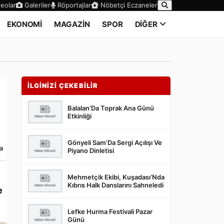
eolar
Galeriler
Röportajlar
Nöbetçi Eczaneler
EKONOMİ
MAGAZİN
SPOR
DİĞER
İLGİNİZİ ÇEKEBİLİR
Balalan’Da Toprak Ana Günü
Etkinliği
Gönyeli Sam’Da Sergi Açılışı Ve
a
Piyano Dinletisi
Mehmetçik Ekibi, Kuşadası’Nda
Kıbrıs Halk Danslarını Sahneledi
e
Lefke Hurma Festivali Pazar
Günü