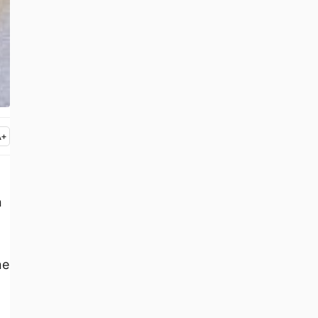
A
+
n
ne