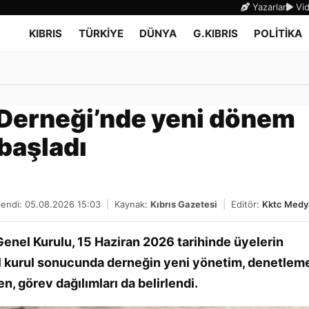
Yazarlar
Vid
KIBRIS
TÜRKİYE
DÜNYA
G.KIBRIS
POLİTİKA
 Derneği’nde yeni dönem
başladı
lendi: 05.08.2026 15:03
|
Kaynak:
Kıbrıs Gazetesi
|
Editör:
Kktc Medy
 Genel Kurulu, 15 Haziran 2026 tarihinde üyelerin
nel kurul sonucunda derneğin yeni yönetim, denetlem
ken, görev dağılımları da belirlendi.