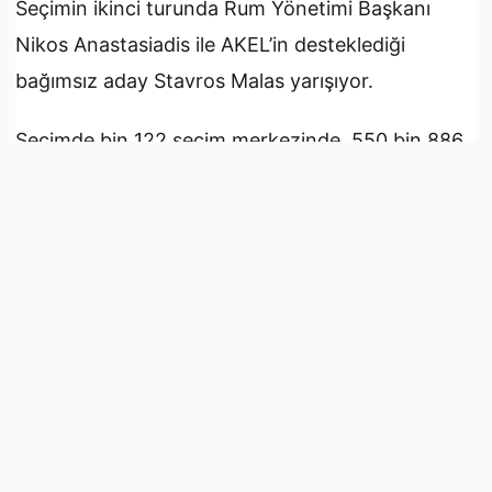
Seçimin ikinci turunda Rum Yönetimi Başkanı
Nikos Anastasiadis ile AKEL’in desteklediği
bağımsız aday Stavros Malas yarışıyor.
Seçimde bin 122 seçim merkezinde, 550 bin 886
seçmen oy kullanacak.
Saat 07.00’da başlayan oy verme işlemi saat
18.00’da tamamlanacak.
Seçim sonuçlarının saat 19.00 civarında
kesinleşmesi öngörülüyor.
Sonuçların netleşmesiyle 5 yıl görev yapacak Rum
Yönetimi Başkanının saat 22.00’da Tassos
Papadopulos Kapalı Spor Salonu’nda
düzenlenecek törenle ilan edilecek.