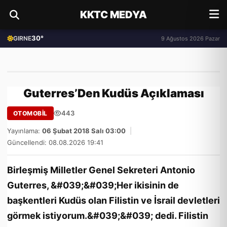
KKTC MEDYA
30°
GIRNE
9 Ağustos 2026 Pazar
Guterres’Den Kudüs Açıklaması
443
OTOMOBİL
Yayınlama:
06 Şubat 2018 Salı 03:00
|
Güncellendi: 08.08.2026 19:41
Birleşmiş Milletler Genel Sekreteri Antonio
Guterres, &#039;&#039;Her ikisinin de
başkentleri Kudüs olan Filistin ve İsrail devletleri
görmek istiyorum.&#039;&#039; dedi. Filistin