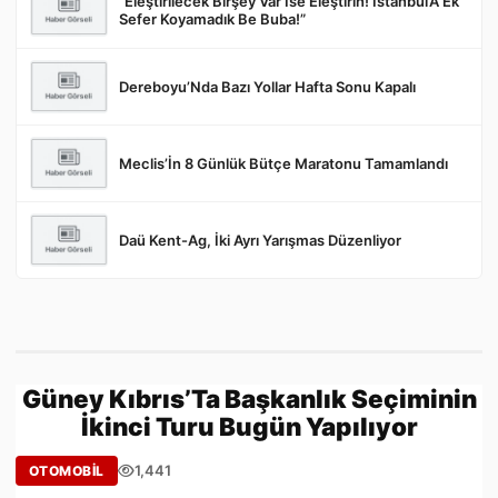
“Eleştirilecek Birşey Var İse Eleştirin! İstanbul’A Ek
Gönder
Sefer Koyamadık Be Buba!”
Dereboyu’Nda Bazı Yollar Hafta Sonu Kapalı
Meclis’İn 8 Günlük Bütçe Maratonu Tamamlandı
Daü Kent-Ag, İki Ayrı Yarışmas Düzenliyor
Güney Kıbrıs’Ta Başkanlık Seçiminin
İkinci Turu Bugün Yapılıyor
1,441
OTOMOBİL