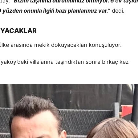
Atay,
“Bizim taşınma durumumuz bitmiyor. 6 ev taşıdı
 yüzden onunla ilgili bazı planlarımız var.
” dedi.
KUYACAKLAR
ki ülke arasında mekik dokuyacakları konuşuluyor.
iyaköy’deki villalarına taşındıktan sonra birkaç kez