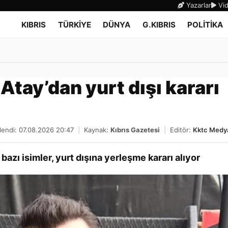
Yazarlar
Vid
KIBRIS
TÜRKİYE
DÜNYA
G.KIBRIS
POLİTİKA
Atay’dan yurt dışı kararı
lendi: 07.08.2026 20:47
|
Kaynak:
Kıbrıs Gazetesi
|
Editör:
Kktc Medy
azı isimler, yurt dışına yerleşme kararı alıyor