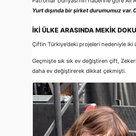
Patronlar Dünyası’nın haberine göre Ali 
Yurt dışında bir şirket durumumuz var. O
İKİ ÜLKE ARASINDA MEKİK DO
Çiftin Türkiye’deki projeleri nedeniyle i
Geçmişte sık sık ev değiştiren çift, Zeker
daha ev değiştirerek dikkat çekmişti.