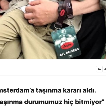
A
-
msterdam’a taşınma kararı aldı.
 taşınma durumumuz hiç bitmiyor”