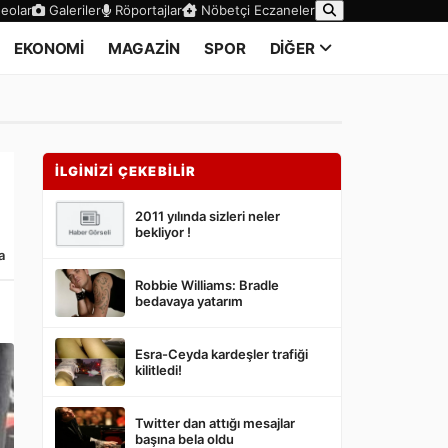
eolar
Galeriler
Röportajlar
Nöbetçi Eczaneler
EKONOMİ
MAGAZİN
SPOR
DİĞER
İLGİNİZİ ÇEKEBİLİR
2011 yılında sizleri neler
bekliyor !
a
Robbie Williams: Bradle
bedavaya yatarım
Esra-Ceyda kardeşler trafiği
kilitledi!
Twitter dan attığı mesajlar
başına bela oldu