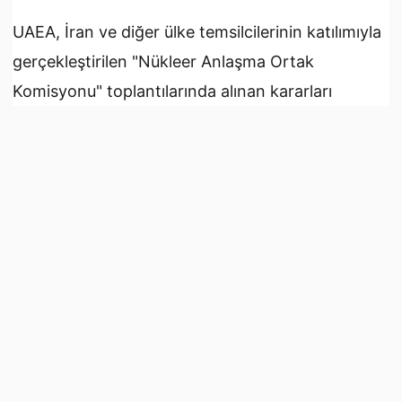
UAEA, İran ve diğer ülke temsilcilerinin katılımıyla
gerçekleştirilen "Nükleer Anlaşma Ortak
Komisyonu" toplantılarında alınan kararları
kamuoyuyla paylaştı.
Kararlar, Avrupa Birliği Dış İlişkiler ve Güvenlik
Politikası Yüksek Temsilcisi Federica
Mogherini'nin mektubu üzerine yayımlandı.
Mogherini, mektubunda, anlaşmada öngörülen
İran'ın nükleer önlemlerinin uygulanmasına açıklık
getirmek istediklerini belirtti.
Viyana'da gerçekleştirilen toplantılarda alınan
kararlar, kamuoyuna açıklanmadığı için