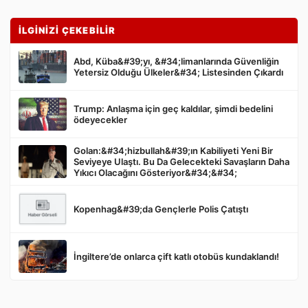
İLGİNİZİ ÇEKEBİLİR
Abd, Küba&#39;yı, &#34;limanlarında Güvenliğin
Yetersiz Olduğu Ülkeler&#34; Listesinden Çıkardı
Trump: Anlaşma için geç kaldılar, şimdi bedelini
Gönder
ödeyecekler
Golan:&#34;hizbullah&#39;ın Kabiliyeti Yeni Bir
Seviyeye Ulaştı. Bu Da Gelecekteki Savaşların Daha
Yıkıcı Olacağını Gösteriyor&#34;&#34;
Kopenhag&#39;da Gençlerle Polis Çatıştı
İngiltere’de onlarca çift katlı otobüs kundaklandı!