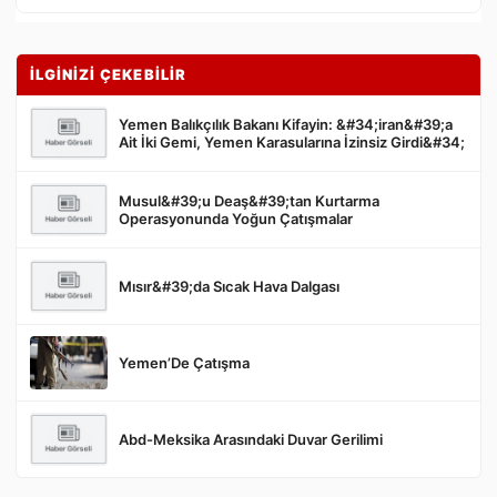
İLGİNİZİ ÇEKEBİLİR
Yemen Balıkçılık Bakanı Kifayin: &#34;iran&#39;a
Ait İki Gemi, Yemen Karasularına İzinsiz Girdi&#34;
Musul&#39;u Deaş&#39;tan Kurtarma
Gönder
Operasyonunda Yoğun Çatışmalar
Mısır&#39;da Sıcak Hava Dalgası
Yemen’De Çatışma
Abd-Meksika Arasındaki Duvar Gerilimi