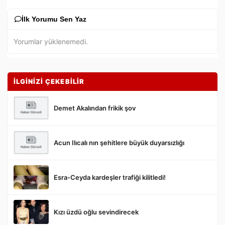
İlk Yorumu Sen Yaz
Yorumlar yüklenemedi.
İLGİNİZİ ÇEKEBİLİR
Demet Akalından frikik şov
Acun Ilıcalı nın şehitlere büyük duyarsızlığı
Gönder
Esra-Ceyda kardeşler trafiği kilitledi!
Kızı üzdü oğlu sevindirecek