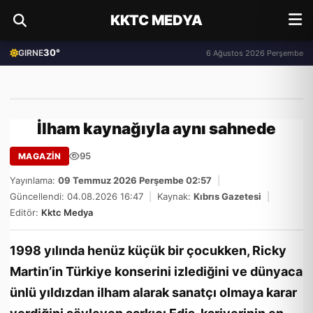
KKTC MEDYA
30°
GIRNE
6 Ağustos 2026 Perşembe
İlham kaynağıyla aynı sahnede
95
MAGAZİN
Yayınlama:
09 Temmuz 2026 Perşembe 02:57
|
Güncellendi: 04.08.2026 16:47
|
Kaynak:
Kıbrıs Gazetesi
|
Editör:
Kktc Medya
1998 yılında henüz küçük bir çocukken, Ricky
Martin’in Türkiye konserini izlediğini ve dünyaca
ünlü yıldızdan ilham alarak sanatçı olmaya karar