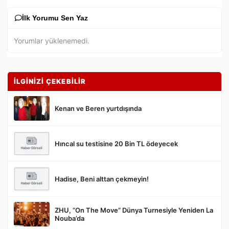
İlk Yorumu Sen Yaz
Yorumlar yüklenemedi.
İLGİNİZİ ÇEKEBİLİR
Kenan ve Beren yurtdışında
Hıncal su testisine 20 Bin TL ödeyecek
Gönder
Hadise, Beni alttan çekmeyin!
ZHU, “On The Move” Dünya Turnesiyle Yeniden La
Nouba’da