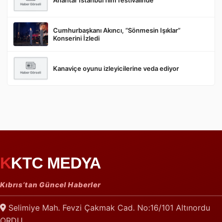
Anahtar İstanbul film festivalinde
Cumhurbaşkanı Akıncı, “Sönmesin Işıklar”
Konserini İzledi
Kanaviçe oyunu izleyicilerine veda ediyor
KKTC MEDYA
Kıbrıs’tan Güncel Haberler
Selimiye Mah. Fevzi Çakmak Cad. No:16/101 Altınordu
ORDU