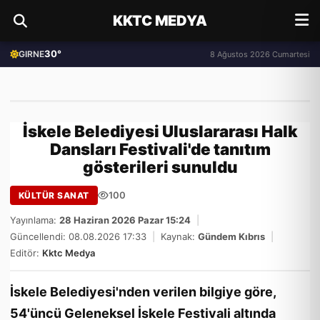
KKTC MEDYA
30°
GIRNE
8 Ağustos 2026 Cumartesi
İskele Belediyesi Uluslararası Halk
Dansları Festivali'de tanıtım
gösterileri sunuldu
100
KÜLTÜR SANAT
Yayınlama:
28 Haziran 2026 Pazar 15:24
|
Güncellendi: 08.08.2026 17:33
|
Kaynak:
Gündem Kıbrıs
|
Editör:
Kktc Medya
İskele Belediyesi'nden verilen bilgiye göre,
54'üncü Geleneksel İskele Festivali altında