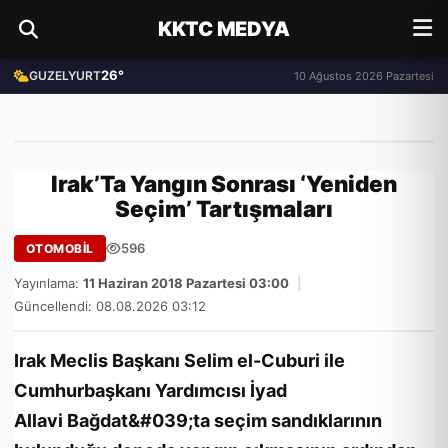
KKTC MEDYA
26°
GUZELYURT
10 Ağustos 2026 Pazartesi
Irak’Ta Yangın Sonrası ‘Yeniden
Seçim’ Tartışmaları
596
OTOMOBİL
Yayınlama:
11 Haziran 2018 Pazartesi 03:00
|
Güncellendi: 08.08.2026 03:12
Irak Meclis Başkanı Selim el-Cuburi ile
Cumhurbaşkanı Yardımcısı İyad
Allavi Bağdat&#039;ta seçim sandıklarının