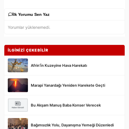
İlk Yorumu Sen Yaz
Yorumlar yüklenemedi.
İLGİNİZİ ÇEKEBİLİR
Afrin’İn Kuzeyine Hava Harekatı
Marapi Yanardağı Yeniden Harekete Geçti
Gönder
Bu Akşam Manuş Baba Konser Verecek
Bağımsızlık Yolu, Dayanışma Yemeği Düzenledi