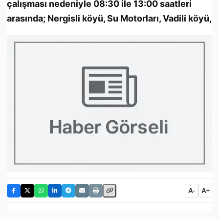
çalışması nedeniyle 08:30 ile 13:00 saatleri
arasında; Nergisli köyü, Su Motorları, Vadili köyü,
A
A
-
+
Gazimağusa ve Güzelyurt’ta bazı bölgeler bugün