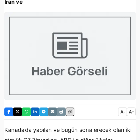
İran ve
A
A
-
+
Kanada’da yapılan ve bugün sona erecek olan iki