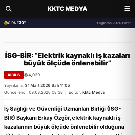
KKTC MEDYA
30°
GIRNE
9 Ağustos 2026 Pazar
İSG-BİR: “Elektrik kaynaklı iş kazaları
büyük ölçüde önlenebilir”
4,029
KIBRIS
Yayınlama:
31 Mart 2026 Salı 11:05
|
Güncellendi: 09.08.2026 08:38
|
Editör:
Kktc Medya
İş Sağlığı ve Güvenliği Uzmanları Birliği (İSG-
BİR) Başkanı Erkay Özgör, elektrik kaynaklı iş
kazalarının büyük ölçüde önlenebilir olduğuna