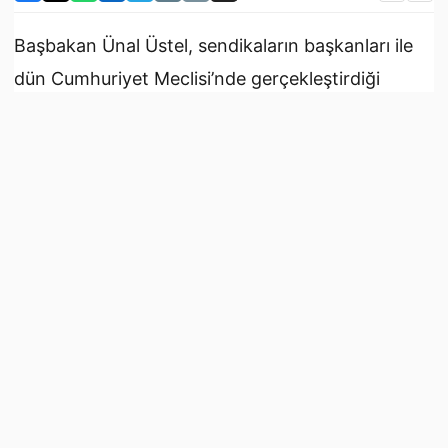
Başbakan Ünal Üstel, sendikaların başkanları ile
dün Cumhuriyet Meclisi’nde gerçekleştirdiği
görüşmede, küresel gelişmelerin yarattığı
ekonomik baskılara ve hükümetin aldığı tedbirlere
ilişkin mesajlar verdi.
Üstel, dünyanın olağanüstü bir dönemden
geçtiğini vurgulayarak, önlemlerin keyfi değil,
küresel gelişmeler neticesinde alındığını kaydetti.
Üstel, hükümetin çalışanların haklarını koruma
konusundaki kararlılığının tartışmaya açık
olmadığını ifade etti.