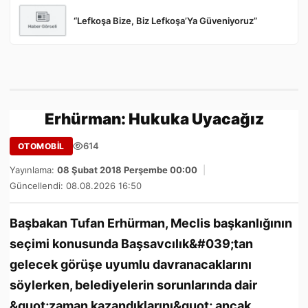
“Lefkoşa Bize, Biz Lefkoşa’Ya Güveniyoruz”
Erhürman: Hukuka Uyacağız
614
OTOMOBİL
Yayınlama:
08 Şubat 2018 Perşembe 00:00
|
Güncellendi: 08.08.2026 16:50
Başbakan Tufan Erhürman, Meclis başkanlığının
seçimi konusunda Başsavcılık&#039;tan
gelecek görüşe uyumlu davranacaklarını
söylerken, belediyelerin sorunlarında dair
&quot;zaman kazandıklarını&quot; ancak