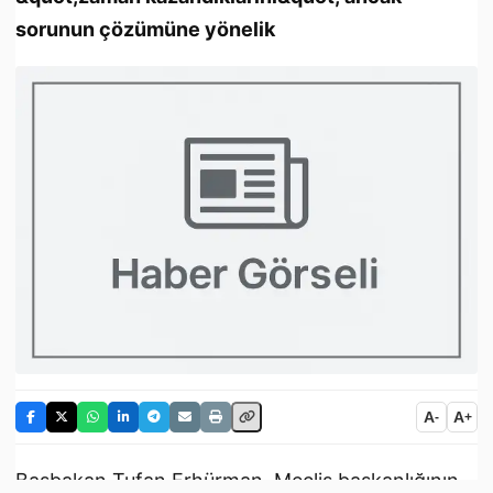
sorunun çözümüne yönelik
A
A
-
+
Başbakan Tufan Erhürman, Meclis başkanlığının