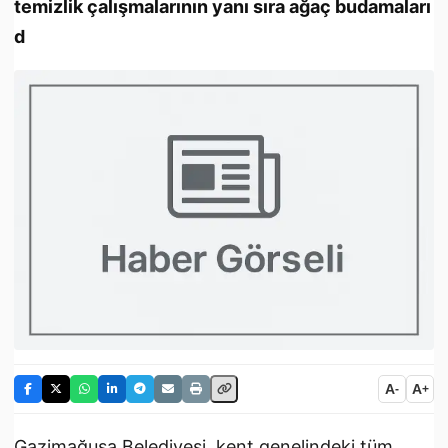
temizlik çalışmalarının yanı sıra ağaç budamaları
d
A
A
-
+
Gazimağusa Belediyesi, kent genelindeki tüm