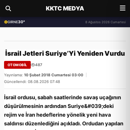
KKTC MEDYA
30°
GIRNE
8 Ağustos 2026 Cumartesi
İsrail Jetleri Suriye’Yi Yeniden Vurdu
487
OTOMOBİL
Yayınlama:
10 Şubat 2018 Cumartesi 03:00
|
Güncellendi: 08.08.2026 07:48
İsrail ordusu, sabah saatlerinde savaş uçağının
düşürülmesinin ardından Suriye&#039;deki
rejim ve İran hedeflerine yönelik yeni hava
saldırısı düzenlediğini açıkladı. Ordudan yapılan