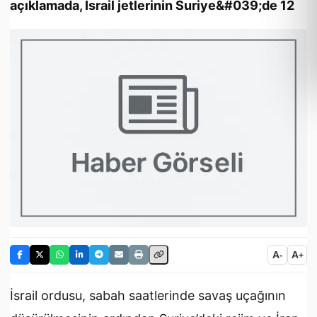
açıklamada, İsrail jetlerinin Suriye&#039;de 12
A
A
-
+
İsrail ordusu, sabah saatlerinde savaş uçağının