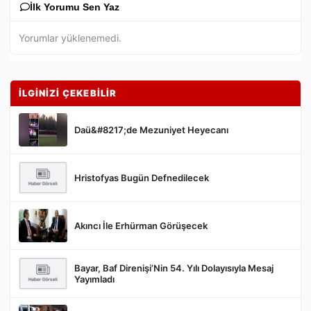
İlk Yorumu Sen Yaz
Yorumlar yüklenemedi.
İLGİNİZİ ÇEKEBİLİR
Daü&#8217;de Mezuniyet Heyecanı
Hristofyas Bugün Defnedilecek
Gönder
Akıncı İle Erhürman Görüşecek
Bayar, Baf Direnişi’Nin 54. Yılı Dolayısıyla Mesaj
Yayımladı