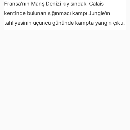
A
A
-
+
HAFTA BAŞINDAN İTİBAREN KAMPTAN 4 BİNİ
AŞKIN KİŞİ AYRILDI
Calais/Jungle, 26 Ekim 16 : Fransa'nın Jungle
sığınmacı kampında tahliye işlemi devam ederken
dün gece onlarca çadır ateşe verildi.
Fransa'nın Manş Denizi kıyısındaki Calais
kentinde bulunan sığınmacı kampı Jungle'ın
tahliyesinin üçüncü gününde kampta yangın çıktı.
AA muhabirinin, kampta kalan sığınmacılardan
aldığı bilgiye göre, yangın bir grup sığınmacı