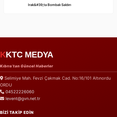
Irak&#39;ta Bombalı Saldırı
KKTC MEDYA
Kıbrıs’tan Güncel Haberler
Selimiye Mah. Fevzi Çakmak Cad. No:16/101 Altınordu
ORDU
04522226060
levent@gvn.net.tr
BİZİ TAKİP EDİN