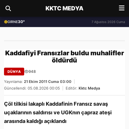
KKTC MEDYA
30°
GIRNE
7 Ağustos 2026 Cuma
Kaddafiyi Fransızlar buldu muhalifler
öldürdü
948
DÜNYA
Yayınlama:
21 Ekim 2011 Cuma 03:00
|
Güncellendi: 05.08.2026 00:05
|
Editör:
Kktc Medya
Çöl tilkisi lakaplı Kaddafinin Fransız savaş
uçaklarının saldırısı ve UGKnın çapraz ateşi
arasında kaldığı açıklandı