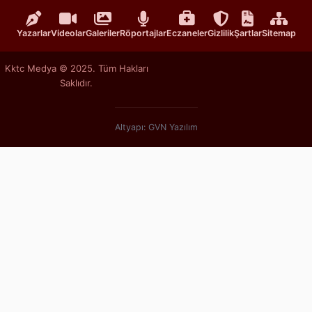
Yazarlar
Videolar
Galeriler
Röportajlar
Eczaneler
Gizlilik
Şartlar
Sitemap
Kktc Medya © 2025. Tüm Hakları
Saklıdır.
Altyapı: GVN Yazılım