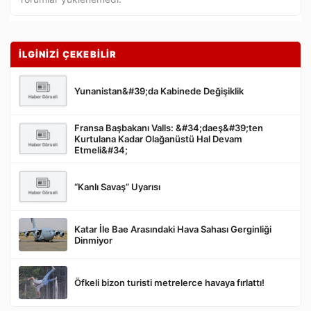
İLGİNİZİ ÇEKEBİLİR
Yunanistan&#39;da Kabinede Değişiklik
Fransa Başbakanı Valls: &#34;daeş&#39;ten
Kurtulana Kadar Olağanüstü Hal Devam
Gönder
Etmeli&#34;
“Kanlı Savaş” Uyarısı
Katar İle Bae Arasındaki Hava Sahası Gerginliği
Dinmiyor
Öfkeli bizon turisti metrelerce havaya fırlattı!