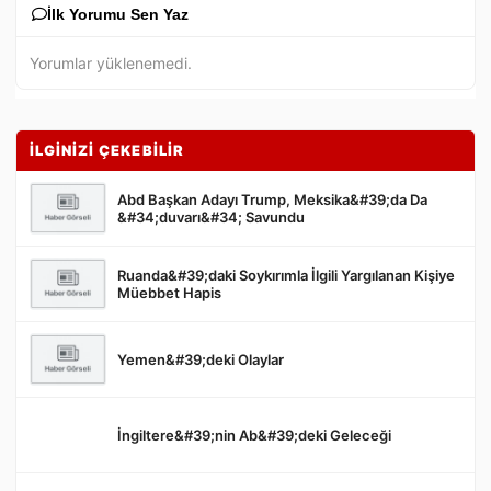
İlk Yorumu Sen Yaz
Yorumlar yüklenemedi.
İLGİNİZİ ÇEKEBİLİR
Abd Başkan Adayı Trump, Meksika&#39;da Da
&#34;duvarı&#34; Savundu
Ruanda&#39;daki Soykırımla İlgili Yargılanan Kişiye
Gönder
Müebbet Hapis
Yemen&#39;deki Olaylar
İngiltere&#39;nin Ab&#39;deki Geleceği