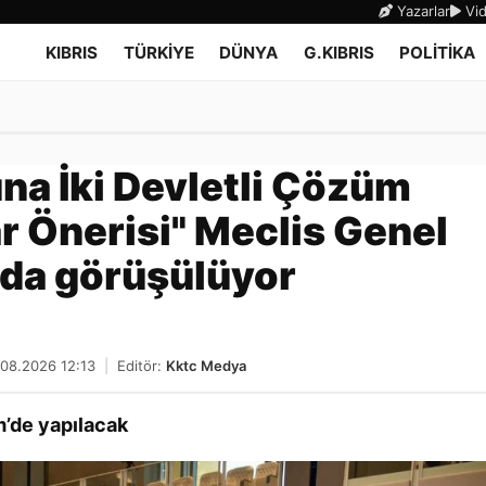
Yazarlar
Vid
KIBRIS
TÜRKİYE
DÜNYA
G.KIBRIS
POLİTİKA
na İki Devletli Çözüm
 Önerisi" Meclis Genel
nda görüşülüyor
.08.2026 12:13
|
Editör:
Kktc Medya
m’de yapılacak