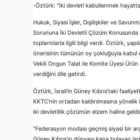
-Öztürk: “İki devleti kabullenmek hayat
Hukuk, Siyasi İşler, Dışilişkiler ve Sav
Sorununa İki Devletli Çözüm Konusunda Kar
toplantılarla ilgili bilgi verdi. Öztürk, ya
önerisinin tümünün oy çokluğuyla kabul e
Vekili Ongun Talat ile Komite Üyesi Ürün
verdiğini dile getirdi.
Öztürk, İsrail’in Güney Kıbrıs’taki faaliyet
KKTC’nin ortadan kaldırılmasına yönelik i
iki devletlilik çözümün elzem haline geldi
“Federasyon modası geçmiş siyasi bir a
Güney Kıbrıs’ın dünyayı kana bulayan işg