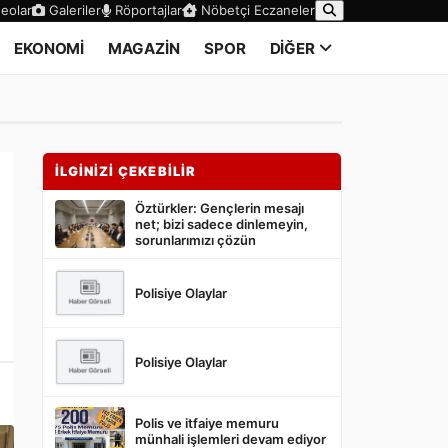
eolar
Galeriler
Röportajlar
Nöbetçi Eczaneler
EKONOMİ
MAGAZİN
SPOR
DİĞER
İLGİNİZİ ÇEKEBİLİR
Öztürkler: Gençlerin mesajı
net; bizi sadece dinlemeyin,
sorunlarımızı çözün
Polisiye Olaylar
Polisiye Olaylar
Polis ve itfaiye memuru
münhali işlemleri devam ediyor