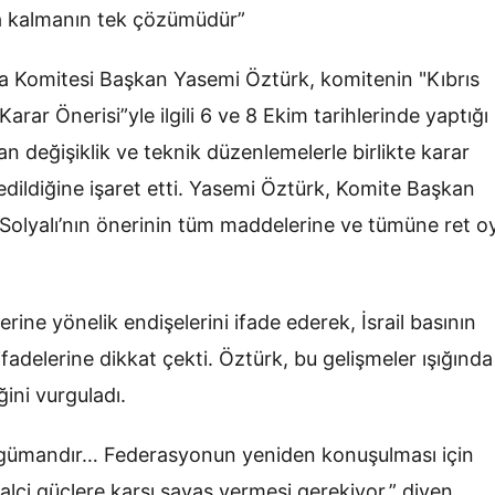
ta kalmanın tek çözümüdür”
unma Komitesi Başkan Yasemi Öztürk, komitenin "Kıbrıs
ar Önerisi”yle ilgili 6 ve 8 Ekim tarihlerinde yaptığı
pılan değişiklik ve teknik düzenlemelerle birlikte karar
dildiğine işaret etti. Yasemi Öztürk, Komite Başkan
 Solyalı’nın önerinin tüm maddelerine ve tümüne ret o
lerine yönelik endişelerini ifade ederek, İsrail basının
fadelerine dikkat çekti. Öztürk, bu gelişmeler ışığında
ğini vurguladı.
rgümandır… Federasyonun yeniden konuşulması için
alci güçlere karşı savaş vermesi gerekiyor.” diyen