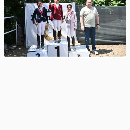
A
A
-
+
KKTC Binicilik Federasyonu tarafından
düzenlenen İkinci Ayak Engel Atlama Yarışları, 13
Haziran Cumartesi günü Tunaç Atlı Spor
Kulübü’nün ev sahipliğinde gerçekleştirildi.
Farklı yaş kategorileri ve engel yüksekliklerinde