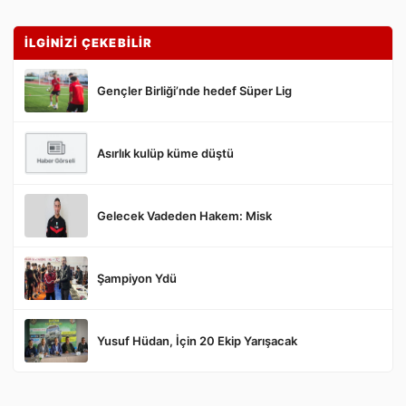
İLGİNİZİ ÇEKEBİLİR
Gençler Birliği’nde hedef Süper Lig
Asırlık kulüp küme düştü
Gönder
Gelecek Vadeden Hakem: Misk
Şampiyon Ydü
Yusuf Hüdan, İçin 20 Ekip Yarışacak