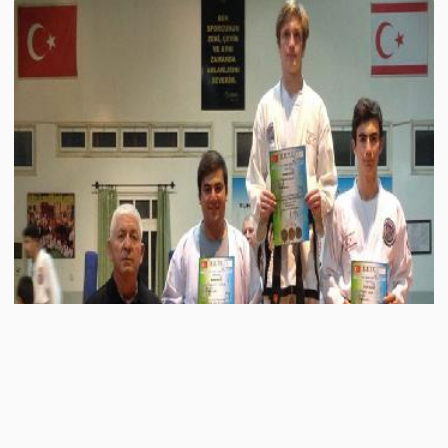
A
A
-
+
Federasyon Başkanlığı Taekwondo Karate Budo