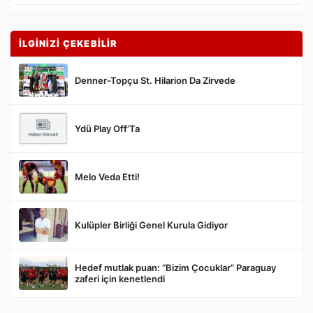
İLGİNİZİ ÇEKEBİLİR
Denner-Topçu St. Hilarion Da Zirvede
Ydü Play Off’Ta
Gönder
Melo Veda Etti!
Kulüpler Birliği Genel Kurula Gidiyor
Hedef mutlak puan: “Bizim Çocuklar” Paraguay
zaferi için kenetlendi