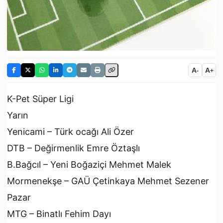
A
A
-
+
K-Pet Süper Ligi
Yarın
Yenicami – Türk ocağı Ali Özer
DTB – Değirmenlik Emre Öztaşlı
B.Bağcıl – Yeni Boğaziçi Mehmet Malek
Mormenekşe – GAÜ Çetinkaya Mehmet Sezener
Pazar
MTG – Binatlı Fehim Dayı