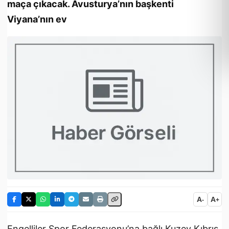
maça çıkacak. Avusturya’nın başkenti
Viyana’nın ev
A
A
-
+
Engelliler Spor Federasyonu’na bağlı Kuzey Kıbrıs