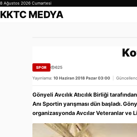
8 Ağustos 2026 Cumartesi
KKTC MEDYA
Ko
625
SPOR
Yayınlama:
10 Haziran 2018 Pazar 03:00
|
Güncellend
Gönyeli Avcılık Atıcılık Birliği tarafınd
Anı Sportin yarışması dün başladı. Gön
organizasyonda Avcılar Veteranlar ve Li