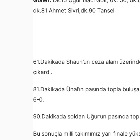
Goller:
Dk.15 Uğur Naci Gök, dk. 50, dk.8
dk.81 Ahmet Sivri,dk.90 Tansel
61.Dakikada Shaun’un ceza alanı üzerinden
çıkardı.
81.Dakikada Ünal’ın pasında topla buluşa
6-0.
90.Dakikada soldan Uğur’un pasında topl
Bu sonuçla milli takımımız yarı finale yük