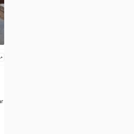
A
+
ar