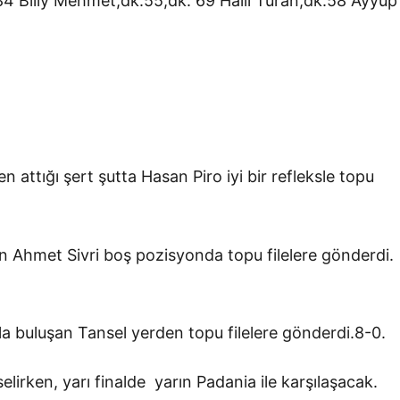
4 Billy Mehmet,dk.55,dk. 69 Halil Turan,dk.58 Ayyup 
 attığı şert şutta Hasan Piro iyi bir refleksle topu
n Ahmet Sivri boş pozisyonda topu filelere gönderdi.
a buluşan Tansel yerden topu filelere gönderdi.8-0.
selirken, yarı finalde yarın
Padania ile karşılaşacak.