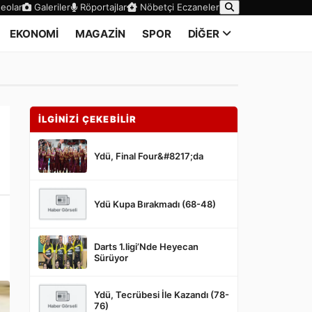
eolar
Galeriler
Röportajlar
Nöbetçi Eczaneler
EKONOMİ
MAGAZİN
SPOR
DİĞER
İLGİNİZİ ÇEKEBİLİR
Ydü, Final Four&#8217;da
Ydü Kupa Bırakmadı (68-48)
Darts 1.ligi’Nde Heyecan
Sürüyor
Ydü, Tecrübesi İle Kazandı (78-
76)