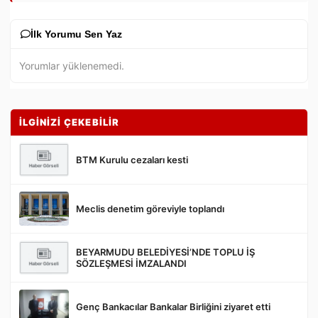
İlk Yorumu Sen Yaz
Yorumlar yüklenemedi.
İLGİNİZİ ÇEKEBİLİR
BTM Kurulu cezaları kesti
Meclis denetim göreviyle toplandı
Gönder
BEYARMUDU BELEDİYESİ’NDE TOPLU İŞ
SÖZLEŞMESİ İMZALANDI
Genç Bankacılar Bankalar Birliğini ziyaret etti