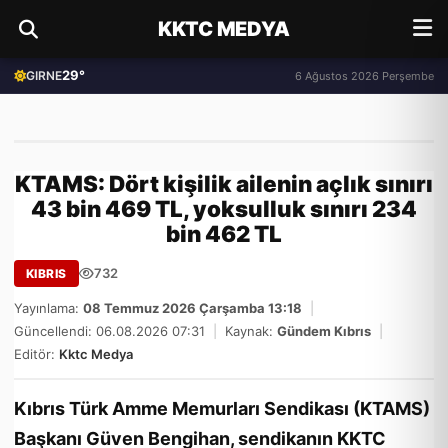
KKTC MEDYA
29°
GIRNE
6 Ağustos 2026 Perşembe
KTAMS: Dört kişilik ailenin açlık sınırı
43 bin 469 TL, yoksulluk sınırı 234
bin 462 TL
732
KIBRIS
Yayınlama:
08 Temmuz 2026 Çarşamba 13:18
|
Güncellendi: 06.08.2026 07:31
|
Kaynak:
Gündem Kıbrıs
|
Editör:
Kktc Medya
Kıbrıs Türk Amme Memurları Sendikası (KTAMS)
Başkanı Güven Bengihan, sendikanın KKTC