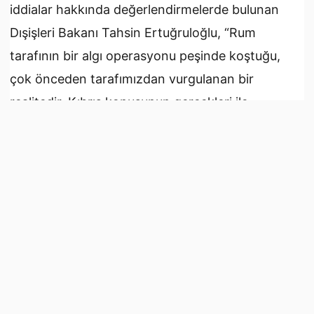
iddialar hakkında değerlendirmelerde bulunan
Dışişleri Bakanı Tahsin Ertuğruloğlu, “Rum
tarafının bir algı operasyonu peşinde koştuğu,
çok önceden tarafımızdan vurgulanan bir
realitedir. Kıbrıs konusunun gerçekleri ile
bağdaşmayan senaryolar üzerine kurulan algı
operasyonları ile asla gerçekleşmesi söz konusu
olmayan şeylerin, gerçekleşme aşamasında
olduğu yönünde bir algı yaratılmaya çalışılıyor.
Sözde toprak tavizi, garantilerin kalkması ve
NATO garantisi olacağı ön plana çıkarılıyor.
KKTC’de de Rum basını kaynaklı bu haberleri
gerçek haberlermiş gibi alıp değerlendiren kişiler
veya medya kuruluşları vardır. Bir kafa karışıklığı