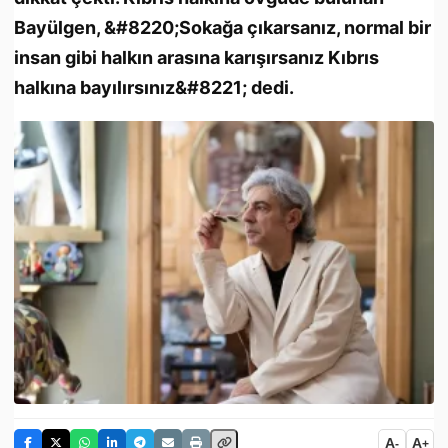
Bayülgen, &#8220;Sokağa çıkarsanız, normal bir
insan gibi halkın arasına karışırsanız Kıbrıs
halkına bayılırsınız&#8221; dedi.
A
A
-
+