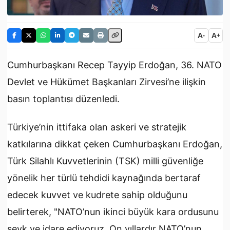
A
A
-
+
Cumhurbaşkanı Recep Tayyip Erdoğan, 36. NATO
Devlet ve Hükümet Başkanları Zirvesi’ne ilişkin
basın toplantısı düzenledi.
Türkiye’nin ittifaka olan askeri ve stratejik
katkılarına dikkat çeken Cumhurbaşkanı Erdoğan,
Türk Silahlı Kuvvetlerinin (TSK) milli güvenliğe
yönelik her türlü tehdidi kaynağında bertaraf
edecek kuvvet ve kudrete sahip olduğunu
belirterek, "NATO’nun ikinci büyük kara ordusunu
sevk ve idare ediyoruz. On yıllardır NATO’nun