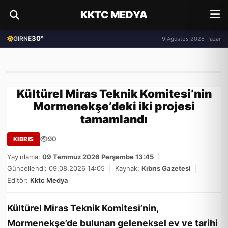
KKTC MEDYA
30°
GIRNE
9 Ağustos 2026 Pazar
Kültürel Miras Teknik Komitesi’nin
Mormenekşe’deki iki projesi
tamamlandı
90
KIBRIS
Yayınlama:
09 Temmuz 2026 Perşembe 13:45
|
Güncellendi: 09.08.2026 14:05
|
Kaynak:
Kıbrıs Gazetesi
|
Editör:
Kktc Medya
Kültürel Miras Teknik Komitesi’nin,
Mormenekşe’de bulunan geleneksel ev ve tarihi