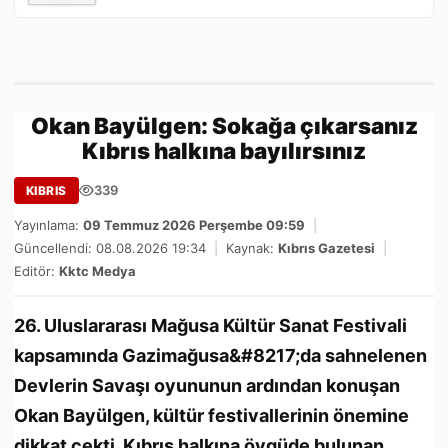
Okan Bayülgen: Sokağa çıkarsanız
Kıbrıs halkına bayılırsınız
339
KIBRIS
Yayınlama:
09 Temmuz 2026 Perşembe 09:59
|
Güncellendi: 08.08.2026 19:34
|
Kaynak:
Kıbrıs Gazetesi
|
Editör:
Kktc Medya
26. Uluslararası Mağusa Kültür Sanat Festivali
kapsamında Gazimağusa&#8217;da sahnelenen
Devlerin Savaşı oyununun ardından konuşan
Okan Bayülgen, kültür festivallerinin önemine
dikkat çekti. Kıbrıs halkına övgüde bulunan