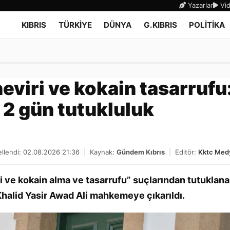
Yazarlar
Vid
KIBRIS
TÜRKİYE
DÜNYA
G.KIBRIS
POLİTİKA
eviri ve kokain tasarrufu
a 2 gün tutukluluk
llendi: 02.08.2026 21:36
|
Kaynak:
Gündem Kıbrıs
|
Editör:
Kktc Med
 ve kokain alma ve tasarrufu” suçlarından tutuklan
lid Yasir Awad Ali mahkemeye çıkarıldı.