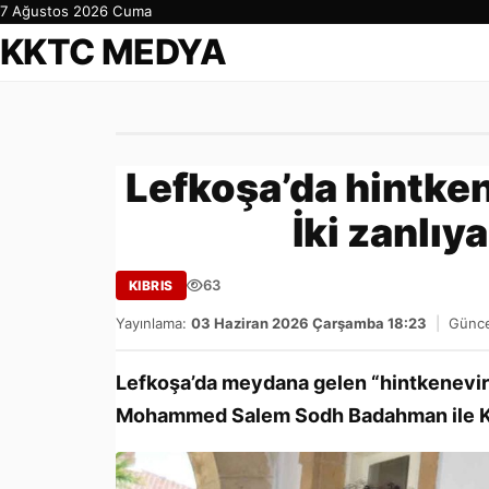
7 Ağustos 2026 Cuma
KKTC MEDYA
Lefkoşa’da hintken
İki zanlıy
63
KIBRIS
Yayınlama:
03 Haziran 2026 Çarşamba 18:23
|
Günce
Lefkoşa’da meydana gelen “hintkeneviri
Mohammed Salem Sodh Badahman ile Kha