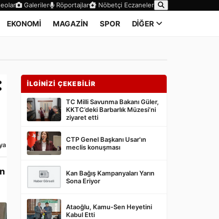
eolar
Galeriler
Röportajlar
Nöbetçi Eczaneler
EKONOMİ
MAGAZİN
SPOR
DİĞER
:
İLGİNİZİ ÇEKEBİLİR
TC Milli Savunma Bakanı Güler,
KKTC’deki Barbarlık Müzesi’ni
ziyaret etti
CTP Genel Başkanı Usar'ın
ya
meclis konuşması
an
Kan Bağış Kampanyaları Yarın
Sona Eriyor
Ataoğlu, Kamu-Sen Heyetini
Kabul Etti