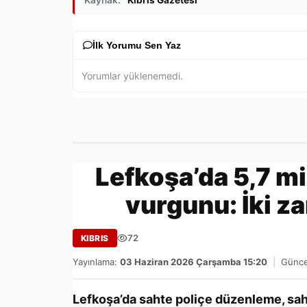
Kaynak:
Kıbrıs Gazetesi
İlk Yorumu Sen Yaz
Yorumlar yüklenemedi.
Lefkoşa’da 5,7 mi
vurgunu: İki za
72
KIBRIS
Yayınlama:
03 Haziran 2026 Çarşamba 15:20
|
Günce
Lefkoşa’da sahte poliçe düzenleme, sahte