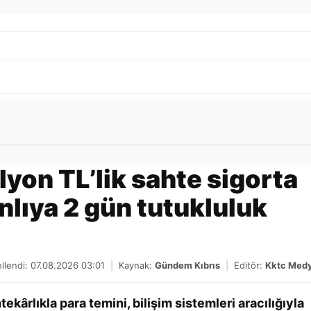
Gönder
lyon TL’lik sahte sigorta
nlıya 2 gün tutukluluk
llendi: 07.08.2026 03:01
|
Kaynak:
Gündem Kıbrıs
|
Editör:
Kktc Med
kârlıkla para temini, bilişim sistemleri aracılığıyla