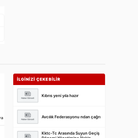
İLGİNİZİ ÇEKEBİLİR
Kıbrıs yeni yıla hazır
Avcılık Federasyonu ndan çağrı
ya
Kktc-Tc Arasında Suyun Geçiş